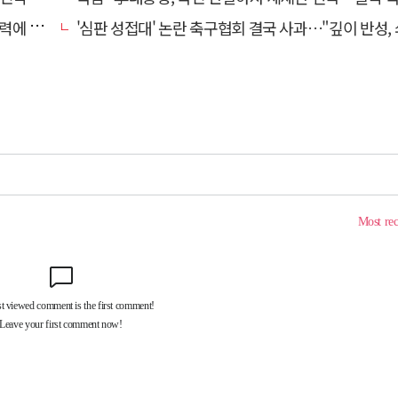
죽었다"
'심판 성접대' 논란 축구협회 결국 사과…"깊이 반성, 쇄신하