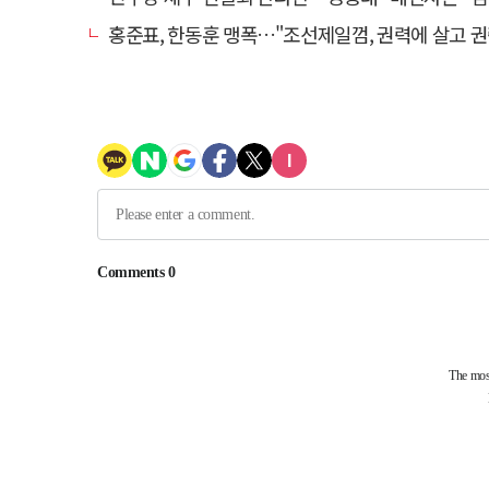
홍준표, 한동훈 맹폭…"조선제일껌, 권력에 살고 권력에 