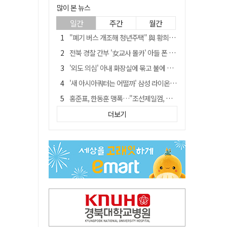
많이 본 뉴스
일간
주간
월간
"폐기 버스 개조해 청년주택" 與 황희…'딸 학비는 年 4200만원'
전북 경찰 간부 '女교사 몰카' 아들 폰 부수고…"처벌 못하는 사안" 내부망에 글
'외도 의심' 아내 화장실에 묶고 불에 달군 공구로 고문…남편 검거
'새 아시아쿼터는 어떨까' 삼성 라이온즈, 새 얼굴 투수 미야모리 영입
홍준표, 한동훈 맹폭…"조선제일껌, 권력에 살고 권력에 죽었다"
[시사뒷담] MOU의 함정, 협약식이 투자 확정은 아니긴 해
더보기
'심판 성접대' 논란 축구협회 결국 사과…"깊이 반성, 쇄신하겠다"
'장윤기 사건' 피해 여고생 돕다가 다친 고교생, 의상자 인정
"경로당 통장에 비밀번호가 적혀 있다"…전국 돌며 경로당 13곳 턴 30대 구속
"내로남불·탁상공론"…황희 '버스 청년주택' 제안에 與 내부서도 쓴소리