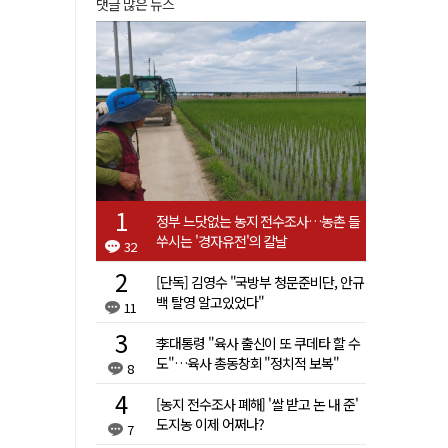
댓글 많은 뉴스
정부 느닷없는 농지 전수조사…농촌 들
쑤시는 '경자유전'의 칼날
32
[단독] 김영수 "국방부 청문준비단, 안규
백 탈영 알고있었다"
11
李대통령 "육사 출신이 또 쿠데타 할 수
도"…육사 총동창회 "정치적 보복"
8
[농지 전수조사 폐해] '쌀 받고 논 내 준'
도지농 이제 어쩌나?
7