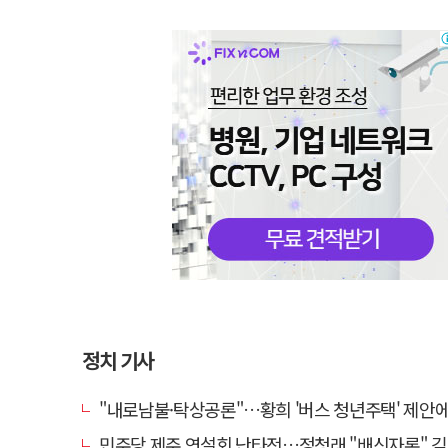
정치 기사
"내로남불·탁상공론"…황희 '버스 청년주택' 제안에 與 내부서도 
민주당 제주 연설회 난타전…정청래 "배신자론" 김민석 "관리