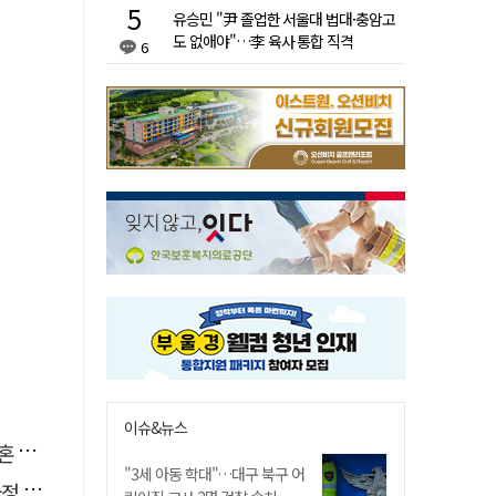
유승민 "尹 졸업한 서울대 법대·충암고
도 없애야"…李 육사 통합 직격
6
이슈&뉴스
본다
"3세 아동 학대"…대구 북구 어
단"