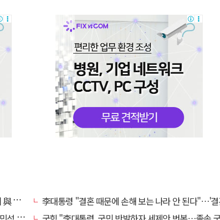
쓴소리
李대통령 "결혼 때문에 손해 보는 나라 안 된다"…'결혼 페널티' 22개 손
 무능"
국힘 "李대통령, 국민 반발하자 세제안 번복…졸속 국정 즉각 중