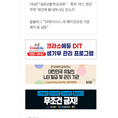
[속보]"내로남불·탁상공론"…황희 '버스 청년
주택' 제안에 與 내부서도 쓴소리
블룸버그 "SK하이닉스, 中 패키징공장 지분
매각 등 검토"