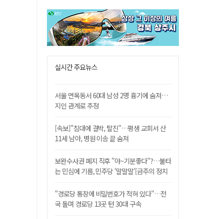
실시간 주요뉴스
서울 면목동서 60대 남성 2명 흉기에 숨져…
지인 관계로 추정
[속보]"침대에 결박, 탈진"…평생 교회서 산
11세 남아, 병원 이송 끝 숨져
보완수사권 폐지 직후 "야~기분좋다"?…불타
는 민심에 기름, 민주당 '말말말'[금주의 정치
舌전]
"경로당 통장에 비밀번호가 적혀 있다"…전
국 돌며 경로당 13곳 턴 30대 구속