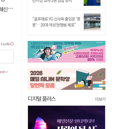
린이집 교사 2명 검찰 송치
겠다"
"골프채로 YG 신사옥 출입문 '쾅
쾅'…20대 여성 현행범 체포"
디지털 플러스
더보기