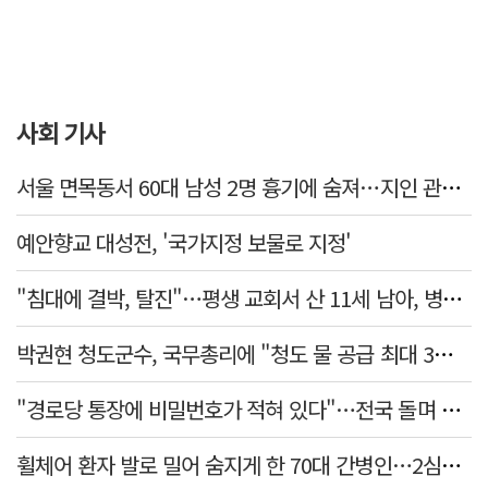
사회 기사
서울 면목동서 60대 남성 2명 흉기에 숨져…지인 관계로 추정
예안향교 대성전, '국가지정 보물로 지정'
"침대에 결박, 탈진"…평생 교회서 산 11세 남아, 병원 이송 끝 숨져
박권현 청도군수, 국무총리에 "청도 물 공급 최대 3만t 늘려달라"
"경로당 통장에 비밀번호가 적혀 있다"…전국 돌며 경로당 13곳 턴 30대 구속
휠체어 환자 발로 밀어 숨지게 한 70대 간병인…2심도 집행유예