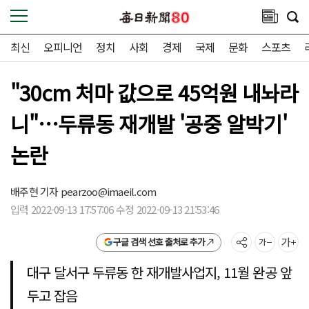
최신
오피니언
정치
사회
경제
국제
문화
스포츠
"30cm 처마 값으로 45억원 내놔라
니"…두류동 재개발 '공중 알박기'
논란
배주현 기자
pearzoo@imaeil.com
입력 2022-09-13 17:57:06 수정 2022-09-13 21:53:46
구글 검색 선호 출처로 추가
대구 달서구 두류동 한 재개발사업지, 11월 완공 앞
두고 잡음