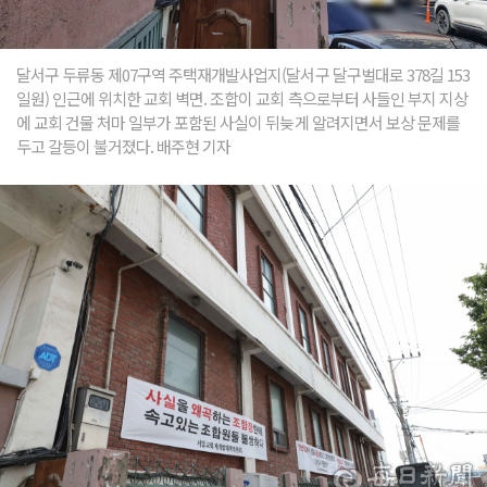
달서구 두류동 제07구역 주택재개발사업지(달서구 달구벌대로 378길 153
일원) 인근에 위치한 교회 벽면. 조합이 교회 측으로부터 사들인 부지 지상
에 교회 건물 처마 일부가 포함된 사실이 뒤늦게 알려지면서 보상 문제를
두고 갈등이 불거졌다. 배주현 기자