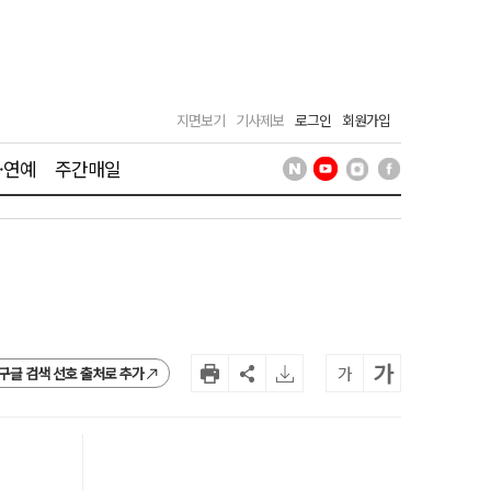
지면보기
기사제보
로그인
회원가입
·연예
주간매일
가
가
구글 검색 선호 출처로 추가