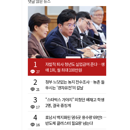
댓글 많은 뉴스
자발적 퇴사 청년도 실업급여 준다…생
애 1회, 월 최대 100만원
27
정부 느닷없는 농지 전수조사…농촌 들
쑤시는 '경자유전'의 칼날
21
"스타벅스 가야지" 외쳤던 배재고 학생
2명, 결국 중징계
17
호남서 백지화된 댐 6곳 용수량 69만t…
반도체 클러스터 필요량 넘는다
16