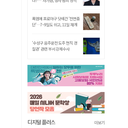
나?…"차가원, 형사 범죄 영역"
폭염에 프로야구 닷새간 '전면중
단'…7~9일도 쉬고, 11일 재개
'수성구 음주운전 도주 현직 경
찰관' 관련 부서 강제수사
디지털 플러스
더보기