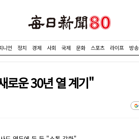
피니언
정치
경제
사회
국제
문화
스포츠
라이프
방송
새로운 30년 열 계기"
사드 염두에 둔 듯 "소통 강화"