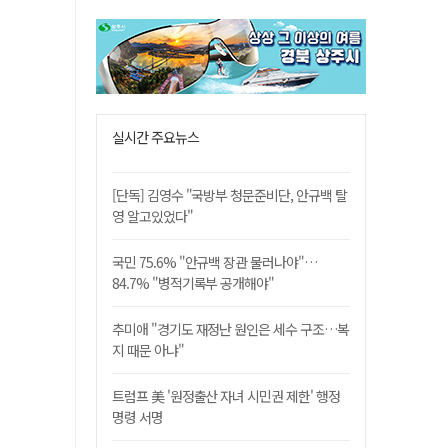
실시간 주요뉴스
[단독] 김영수 "국방부 청문준비단, 안규백 탈
영 알고있었다"
국민 75.6% "안규백 장관 물러나야"…
84.7% "병적기록부 공개해야"
추미애 "경기도 재정난 원인은 세수 구조…복
지 때문 아냐"
트럼프 美 '원정출산 자녀 시민권 제한' 행정
명령 서명