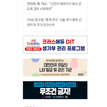
정청래, 靑 겨냥... "신천지·레버리지·호남 반
도체 겁박 사과하라"
[속보] 합수본, '통계 조작' 서울·경기·충북 선
관위 등 추가 압수수색