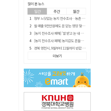
많이 본 뉴스
일간
주간
월간
정부 느닷없는 농지 전수조사…농촌 들쑤시는 '경자유전'의 칼날
월 매출 9천만원에도 문 닫는 영양 젖소농장… "일할 사람이 없어"
[농지 전수조사 폐해] '쌀 받고 논 내 준' 도지농 이제 어쩌나?
[농지 전수조사 폐해] 농지값도 흔들리나…"도지 막히면 헐값 매물 나올 수도"
경북 영천시, 9월부터 11월까지 반값 여행 혜택 제공
국민 51.9% "李 대통령 재판 재개 필요하다"
더보기
'솔리다임 IPO 추진설' SK하이닉스, 주가 9% 급락
아쉬운 태클
[농지 전수조사 폐해] 실경작농·청년농 부담도 커진다
김주수 전 의성군수 공덕비 결국 철거… 문화재법 위반 원상복구