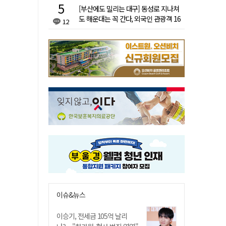
[부산에도 밀리는 대구] 동성로 지나쳐
도 해운대는 꼭 간다, 외국인 관광객 16
12
배 차이
이슈&뉴스
이승기, 전세금 105억 날리