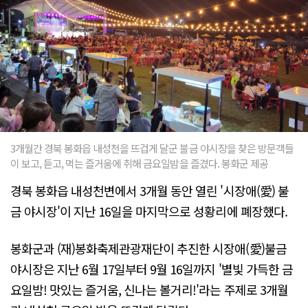
3개월간 경북 봉화읍 내성천을 뜨겁게 달군 불금 야시장을 찾은 방문객들
이 보고, 듣고, 먹는 즐거움에 취해 금요일밤을 즐겼다. 봉화군 제공
경북 봉화읍 내성천변에서 3개월 동안 열린 '시장애(愛) 불
금 야시장'이 지난 16일을 마지막으로 성황리에 폐장했다.
봉화군과 (재)봉화축제관광재단이 추진한 시장애(愛)불금
야시장은 지난 6월 17일부터 9월 16일까지 '별빛 가득한 금
요일밤! 맛있는 즐거움, 신나는 볼거리!'라는 주제로 3개월