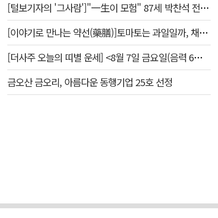
[털보기자의 '그사람']"一生이 모험" 87세 박찬석 전 경북대 총장
[이야기로 만나는 약선(藥膳)]토마토는 과일일까, 채소일까
[더사주 오늘의 띠별 운세] <8월 7일 금요일(음력 6월25일)>
금오산 금오리, 아름다운 동행기업 25호 선정