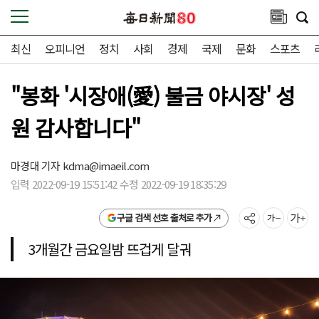
최신
오피니언
정치
사회
경제
국제
문화
스포츠
"봉화 '시장애(愛) 불금 야시장' 성
원 감사합니다"
마경대 기자
kdma@imaeil.com
입력 2022-09-19 15:51:42 수정 2022-09-19 18:35:29
구글 검색 선호 출처로 추가
3개월간 금요일밤 뜨겁게 달궈