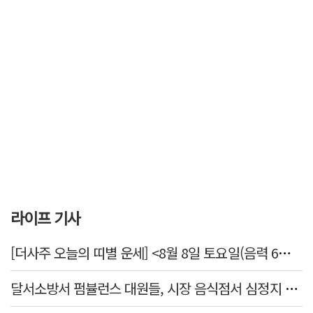
라이프 기사
[더사주 오늘의 띠별 운세] <8월 8일 토요일(음력 6월26일)>
달서소방서 펌뷸런스 대원들, 시장 음식점서 심정지 환자 생명 살려