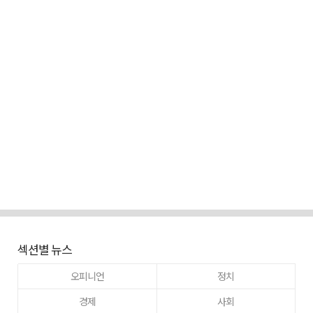
섹션별 뉴스
오피니언
정치
경제
사회