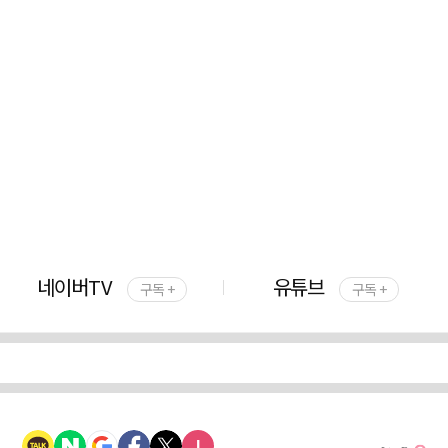
네이버TV
유튜브
구독 +
구독 +