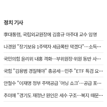
정치 기사
李대통령, 국립외교원장에 김흥규 아주대 교수 임명
나경원 "장기보유 1주택자 세금폭탄 막겠다"…소득세법 개정안 발의
국민의힘 윤리위 내홍 격화…부위원장·위원 동반 사퇴 선언
국힘 "김용범 경질해야" 총공세…민주 "ETF 특검 요구는 마타도어"
안철수 "이재명 정부 주택공급 '어닝 쇼크'…공급 포기한 대통령"
추미애 "경기도 재정난 원인은 세수 구조…복지 때문 아냐"