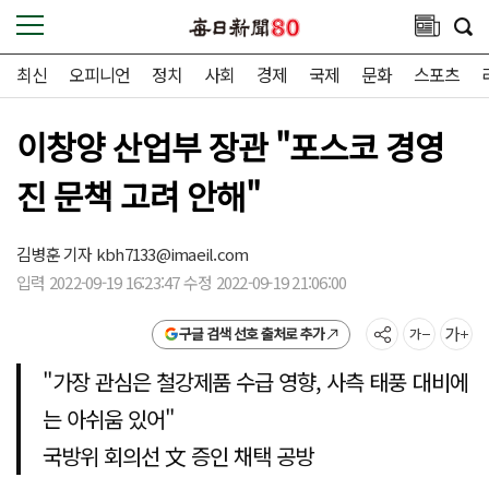
최신
오피니언
정치
사회
경제
국제
문화
스포츠
이창양 산업부 장관 "포스코 경영
진 문책 고려 안해"
김병훈 기자
kbh7133@imaeil.com
입력 2022-09-19 16:23:47 수정 2022-09-19 21:06:00
구글 검색 선호 출처로 추가
"가장 관심은 철강제품 수급 영향, 사측 태풍 대비에
는 아쉬움 있어"
국방위 회의선 文 증인 채택 공방