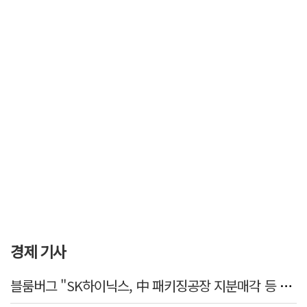
경제 기사
블룸버그 "SK하이닉스, 中 패키징공장 지분매각 등 검토"