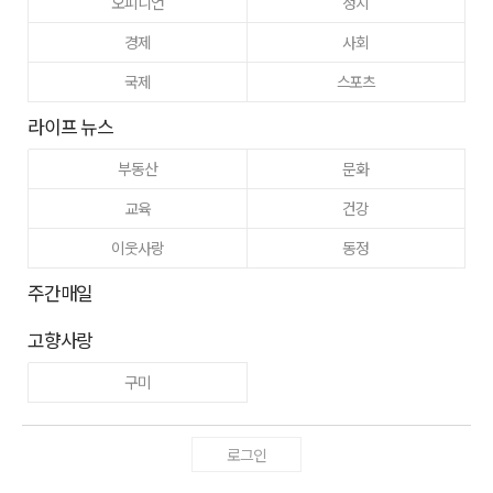
오피니언
정치
경제
사회
국제
스포츠
라이프 뉴스
부동산
문화
교육
건강
이웃사랑
동정
주간매일
고향사랑
구미
로그인