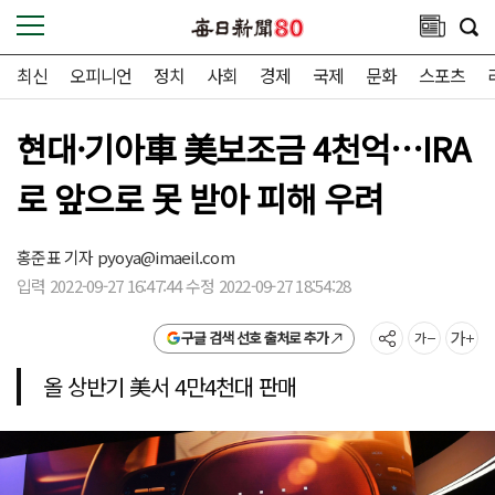
최신
오피니언
정치
사회
경제
국제
문화
스포츠
현대·기아車 美보조금 4천억…IRA
로 앞으로 못 받아 피해 우려
홍준표 기자
pyoya@imaeil.com
입력 2022-09-27 16:47:44 수정 2022-09-27 18:54:28
구글 검색 선호 출처로 추가
올 상반기 美서 4만4천대 판매