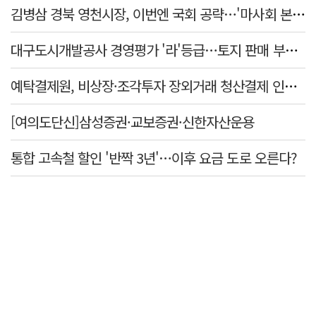
김병삼 경북 영천시장, 이번엔 국회 공략…'마사회 본사 이전·광역교통망 확충' 요청
대구도시개발공사 경영평가 '라'등급…토지 판매 부진에 1년 만에 두 단계 '뚝'
예탁결제원, 비상장·조각투자 장외거래 청산결제 인프라 구축 착수…연내 가동
[여의도단신]삼성증권·교보증권·신한자산운용
통합 고속철 할인 '반짝 3년'…이후 요금 도로 오른다?