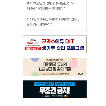
국민 75.6% "안규백 장관 물러나야"…
84.7% "병적기록부 공개해야"
정청래, 靑 겨냥... "신천지·레버리지·호남 반
도체 겁박 사과하라"