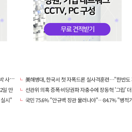
과하라"
美해병대, 한국서 첫 자폭드론 실사격훈련…"한반도 지형 학
2일 만
선관위 의혹 증폭·비당권파 자충수에 장동혁 '그립' 더 강해
 실시"
국민 75.6% "안규백 장관 물러나야"…84.7% "병적기록부 공개