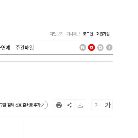
지면보기
기사제보
로그인
회원가입
·연예
주간매일
가
가
구글 검색 선호 출처로 추가