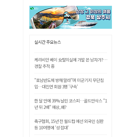
실시간 주요뉴스
케리비안 베이 女탈의실에 가발 쓴 남자가?…
경찰 추적 중
"호남반도체 방해 말라"며 미군기지 무단침
입…대진연 회원 3명 '구속'
한 달 만에 39% 날린 코스피…골드만삭스 "1
년 뒤 2배" 예상, 왜?
축구협회, 15년 전 월드컵 예선 외국인 심판
등 10여명에 '성 접대'