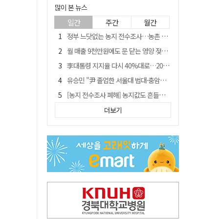
많이 본 뉴스
일간
주간
월간
정부 느닷없는 농지 전수조사…농촌 들쑤시는 '경자유전'의 칼날
월 매출 9천만원에도 문 닫는 영양 젖소농장… "일할 사람이 없어"
李대통령 지지율 다시 40%대로…20대는 18.8%p 급락
유승민 "尹 졸업한 서울대 법대·충암고도 없애야"…李 육사 통합 직격
[농지 전수조사 폐해] 농지값도 흔들리나…"도지 막히면 헐값 매물 나올 수도"
지역활성화 펀드 9호…포항 AI 데이터센터에 6천억 투입
더보기
국민 51.9% "李 대통령 재판 재개 필요하다"
경북 영천시, 9월부터 11월까지 반값 여행 혜택 제공
[농지 전수조사 폐해] '쌀 받고 논 내 준' 도지농 이제 어쩌나?
아쉬운 태클