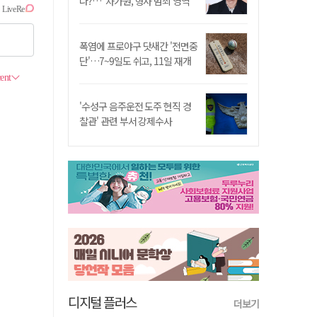
나?…"차가원, 형사 범죄 영역"
폭염에 프로야구 닷새간 '전면중
단'…7~9일도 쉬고, 11일 재개
'수성구 음주운전 도주 현직 경
찰관' 관련 부서 강제수사
디지털 플러스
더보기