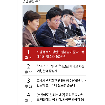
댓글 많은 뉴스
자발적 퇴사 청년도 실업급여 준다…생
애 1회, 월 최대 100만원
26
"스타벅스 가야지" 외쳤던 배재고 학생
2명, 결국 중징계
16
호남서 백지화된 댐 6곳 용수량 69만t…
반도체 클러스터 필요량 넘는다
13
[부산에도 밀리는 대구] 동성로 지나쳐
도 해운대는 꼭 간다, 외국인 관광객 16
12
배 차이