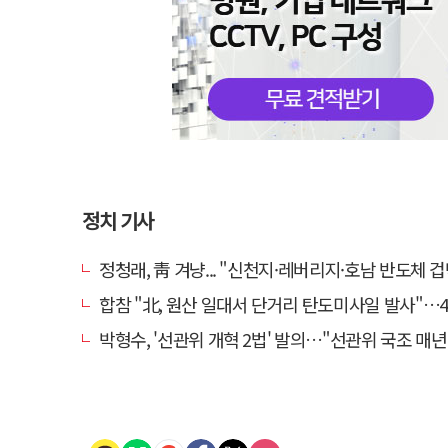
정치 기사
정청래, 靑 겨냥... "신천지·레버리지·호남 반도체 겁박 사
합참 "北, 원산 일대서 단거리 탄도미사일 발사"…4
박형수, '선관위 개혁 2법' 발의…"선관위 국조 매년