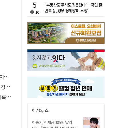
"부동산도 주식도 잘못했다"…국민 절
반 이상, 정부 경제정책 '부정'
10
습"
졌다
해야"
이슈&뉴스
이승기, 전세금 105억 날리