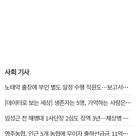
사회 기사
노태악 출장에 부인 별도 일정 수행 직원도…보고서엔 '공식일정 참석'
[데이터로 보는 세상] 생존자는 5명, 기억하는 사람은 늘었다
임성근 전 해병대 1사단장 2심도 징역 3년…채상병 순직 책임 유죄
영주농협, 인근 5개 농협에 무이자 출하선급금 11억원 지원…상생 유통망 강화