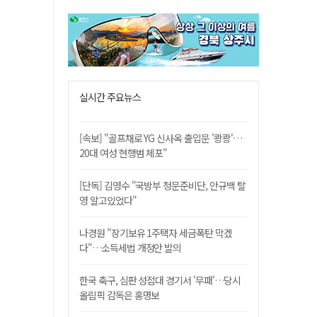
실시간 주요뉴스
[속보] "골프채로 YG 신사옥 출입문 '쾅쾅'…
20대 여성 현행범 체포"
[단독] 김영수 "국방부 청문준비단, 안규백 탈
영 알고있었다"
나경원 "장기보유 1주택자 세금폭탄 막겠
다"…소득세법 개정안 발의
한국 축구, 심판 성접대 경기서 '무패'…당시
올림픽 감독은 홍명보