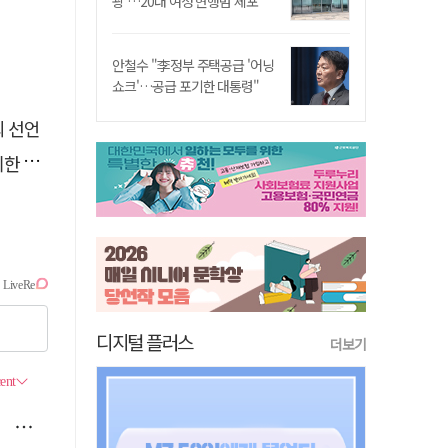
쾅'…20대 여성 현행범 체포"
안철수 "李정부 주택공급 '어닝
쇼크'…공급 포기한 대통령"
퇴 선언
통령"
디지털 플러스
더보기