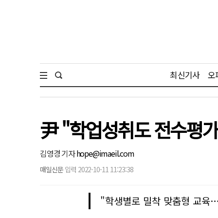
최신기사
오
尹 "학업성취도 전수평가 
김영경 기자
hope@imaeil.com
매일신문
입력 2022-10-11 11:23:38
"학생별로 밀착 맞춤형 교육…