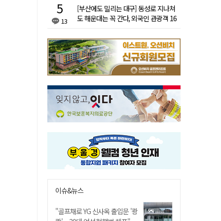
[부산에도 밀리는 대구] 동성로 지나쳐
도 해운대는 꼭 간다, 외국인 관광객 16
13
배 차이
이슈&뉴스
"골프채로 YG 신사옥 출입문 '쾅