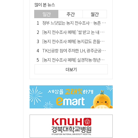
많이 본 뉴스
일간
주간
월간
정부 느닷없는 농지 전수조사…농촌 들쑤시는 '경자유전'의 칼날
[농지 전수조사 폐해] '쌀 받고 논 내 준' 도지농 이제 어쩌나?
[농지 전수조사 폐해] 농지값도 흔들리나…"도지 막히면 헐값 매물 나올 수도"
TK신공항 참여 주저한 LH, 광주군공항 사업에는 앞장
[농지 전수조사 폐해] 실경작농·청년농 부담도 커진다
[단독] 김영수 "국방부 청문준비단, 안규백 탈영 알고있었다"
더보기
김주수 전 의성군수 공덕비 결국 철거… 문화재법 위반 원상복구
[기고] 대구 미래는 금호강·팔공산에 있다
홈플러스 다시 문 연다… 대구경북 매장도 재개장 준비 돌입
청도군정 '두 시어머니'가 되어서는 안된다