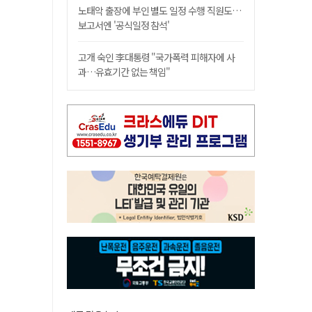
노태악 출장에 부인 별도 일정 수행 직원도…
보고서엔 '공식일정 참석'
고개 숙인 李대통령 "국가폭력 피해자에 사
과…유효기간 없는 책임"