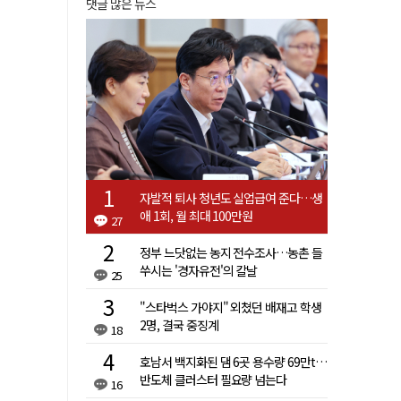
댓글 많은 뉴스
자발적 퇴사 청년도 실업급여 준다…생
애 1회, 월 최대 100만원
27
정부 느닷없는 농지 전수조사…농촌 들
쑤시는 '경자유전'의 칼날
25
"스타벅스 가야지" 외쳤던 배재고 학생
2명, 결국 중징계
18
호남서 백지화된 댐 6곳 용수량 69만t…
반도체 클러스터 필요량 넘는다
16