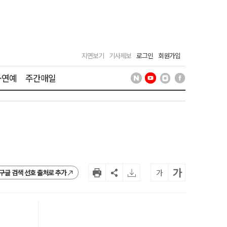
지면보기
기사제보
로그인
회원가입
·연예
주간매일
가
가
구글 검색 선호 출처로 추가