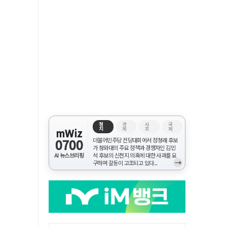
정
경
사
국
치
제
회
제
mWiz
0700
더불어민주당 전당대회에서 정청래 후보
가 청와대의 주요 정책과 경쟁자인 김민
AI 뉴스브리핑
석 후보의 신천지 의혹에 대한 사과를 요
→
구하며 갈등이 고조되고 있다...