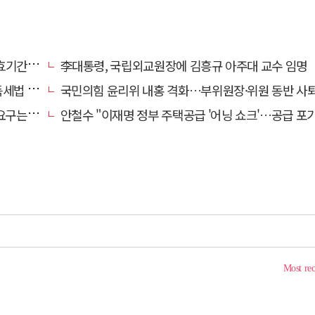
 책임"
李대통령, 국립외교원장에 김흥규 아주대 교수 임명
안 발의
국민의힘 윤리위 내홍 격화…부위원장·위원 동반 사
타도어"
안철수 "이재명 정부 주택공급 '어닝 쇼크'…공급 포기한 대