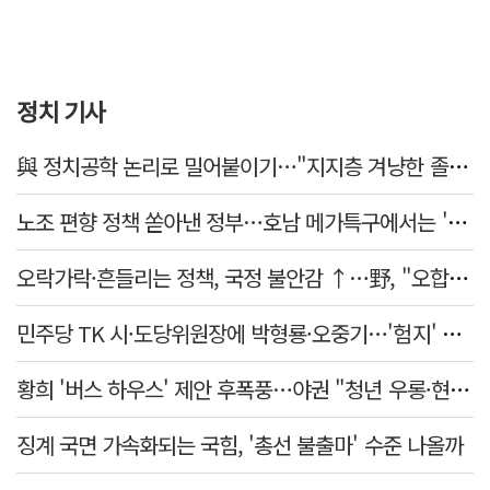
정치 기사
與 정치공학 논리로 밀어붙이기…"지지층 겨냥한 졸속 포퓰리즘 정책"
노조 편향 정책 쏟아낸 정부…호남 메가특구에서는 '반노조'?
오락가락·흔들리는 정책, 국정 불안감 ↑…野, "오합지졸"
민주당 TK 시·도당위원장에 박형룡·오중기…'험지' 총선 이끈다
황희 '버스 하우스' 제안 후폭풍…야권 "청년 우롱·현실 괴리" 총공세
징계 국면 가속화되는 국힘, '총선 불출마' 수준 나올까