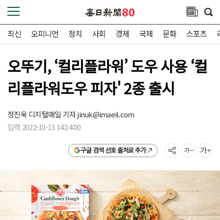
최신
오피니언
정치
사회
경제
국제
문화
스포츠
오뚜기, ‘컬리플라워’ 도우 사용 ‘컬
리플라워도우 피자' 2종 출시
정진욱 디지털매일 기자
jinuk@imaeil.com
입력 2022-10-13 14:14:00
구글 검색 선호 출처로 추가