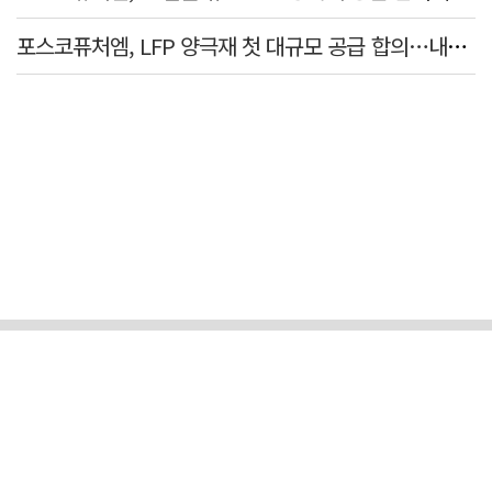
포스코퓨처엠, LFP 양극재 첫 대규모 공급 합의…내년부터 6년간 19만t