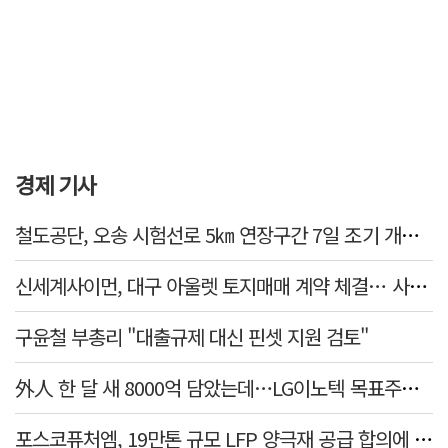
경제 기사
철도공단, 오송 시험선로 5㎞ 연장구간 7일 조기 개통…LA 메트로 사업 지원
신세계사이먼, 대구 아울렛 토지매매 계약 체결… 사업 본궤도
구윤철 부총리 "대출규제 대신 핀셋 지원 검토"
外人 한 달 새 8000억 담았는데…LG이노텍 목표주가는 왜 엇갈릴까
포스코퓨처엠, 19만톤 규모 LFP 양극재 공급 합의에 3%대 강세