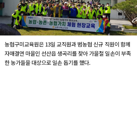
농협구미교육원은 13일 교직원과 범농협 신규 직원이 함께
자매결연 마을인 선산읍 생곡리를 찾아 가을철 일손이 부족
한 농가들을 대상으로 일손 돕기를 했다.