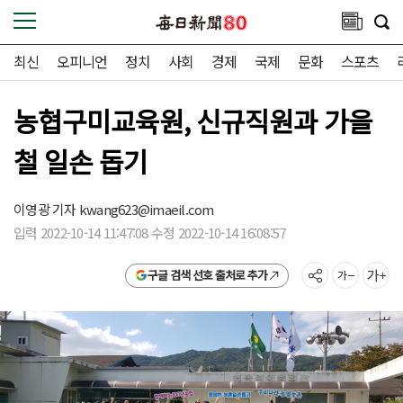
최신
오피니언
정치
사회
경제
국제
문화
스포츠
농협구미교육원, 신규직원과 가을
철 일손 돕기
이영광 기자
kwang623@imaeil.com
입력 2022-10-14 11:47:08 수정 2022-10-14 16:08:57
구글 검색 선호 출처로 추가