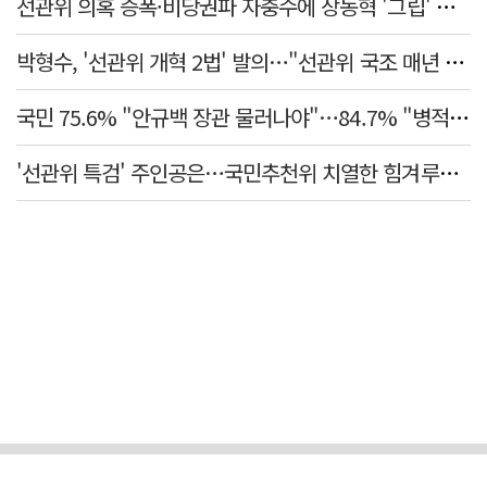
선관위 의혹 증폭·비당권파 자충수에 장동혁 '그립' 더 강해졌다
박형수, '선관위 개혁 2법' 발의…"선관위 국조 매년 실시"
국민 75.6% "안규백 장관 물러나야"…84.7% "병적기록부 공개해야"
'선관위 특검' 주인공은…국민추천위 치열한 힘겨루기 나설 듯