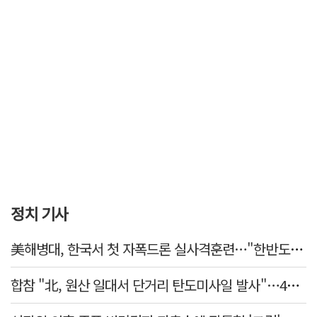
정치 기사
美해병대, 한국서 첫 자폭드론 실사격훈련…"한반도 지형 학습"
합참 "北, 원산 일대서 단거리 탄도미사일 발사"…42일 만