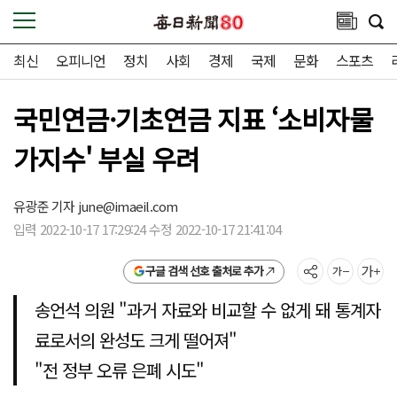
최신
오피니언
정치
사회
경제
국제
문화
스포츠
국민연금·기초연금 지표 ‘소비자물
가지수' 부실 우려
유광준 기자
june@imaeil.com
입력 2022-10-17 17:29:24 수정 2022-10-17 21:41:04
구글 검색 선호 출처로 추가
송언석 의원 "과거 자료와 비교할 수 없게 돼 통계자
료로서의 완성도 크게 떨어져"
"전 정부 오류 은폐 시도"