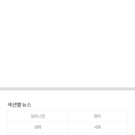
섹션별 뉴스
오피니언
정치
경제
사회