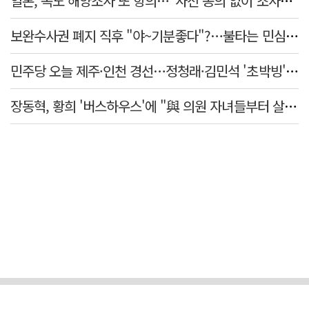
일본, 독도 해양조사 또 항의…"사전 동의 없이 조사" 주장
보완수사권 폐지 직후 "야~기분좋다"?…불타는 민심에 기름, 민주당 '말말말'[금주의 정치舌전]
민주당 오늘 제주·인천 경선…정청래·김민석 '초박빙' 승부
장동혁, 황희 '버스하우스'에 "與 의원 자녀들부터 살아보면 어떨까?"