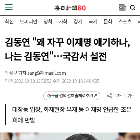
최신
오피니언
정치
사회
경제
국제
문화
스포츠
김동연 "왜 자꾸 이재명 얘기하나,
나는 김동연"…국감서 설전
박상구 기자
sang9@imaeil.com
입력 2022-10-18 13:58:53 수정 2022-10-18 14:04:25
구글 검색 선호 출처로 추가
대장동 입장, 화재현장 부재 등 이재명 언급한 조은
희에 반발