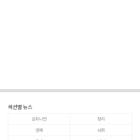
섹션별 뉴스
오피니언
정치
경제
사회