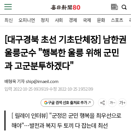
최신
오피니언
정치
사회
경제
국제
문화
스포츠
[대구경북 초선 기초단체장] 남한권
울릉군수 "행복한 울릉 위해 군민
과 고군분투하겠다"
배형욱 기자
ship@imaeil.com
입력 2022-10-25 09:39:19 수정 2022-10-25 19:52:09
구글 검색 선호 출처로 추가
[ 릴레이 인터뷰] "군정은 군민 행복을 최우선으로
해야"…발전과 복지 두 토끼 다 잡는데 최선