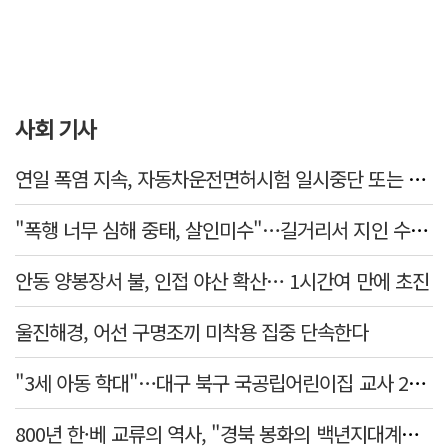
사회 기사
연일 폭염 지속, 자동차운전면허시험 일시중단 또는 축소 운영
"폭행 너무 심해 중태, 살인미수"…길거리서 지인 수십회 때린 50대 '긴급체포'
안동 양봉장서 불, 인접 야산 확산… 1시간여 만에 초진
울진해경, 어선 구명조끼 미착용 집중 단속한다
"3세 아동 학대"…대구 북구 국공립어린이집 교사 2명 검찰 송치
800년 한·베 교류의 역사, "경북 봉화의 백년지대계로 피어난다"