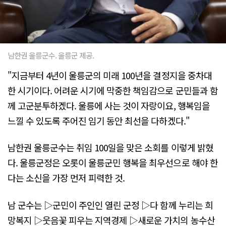
남한권 울릉군수. 울릉군 제공.
"지금부터 4년이 울릉군의 미래 100년을 결정지을 중차대
한 시기이다. 어려운 시기에 막중한 책임감으로 군민들과 함
께 고군분투하겠다. 울릉에 사는 것이 자랑이요, 행복임을
느낄 수 있도록 주어진 임기 동안 최선을 다하겠다."
남한권 울릉군수는 취임 100일을 맞은 소회를 이렇게 밝혔
다. 울릉군정은 오롯이 울릉군민 행복을 최우선으로 해야 한
다는 소신을 가장 먼저 피력한 것.
남 군수는 ▷군민이 주인인 열린 군정 ▷다 함께 누리는 희
망복지 ▷웃음꽃 피우는 지역경제 ▷새로운 가치의 농수산