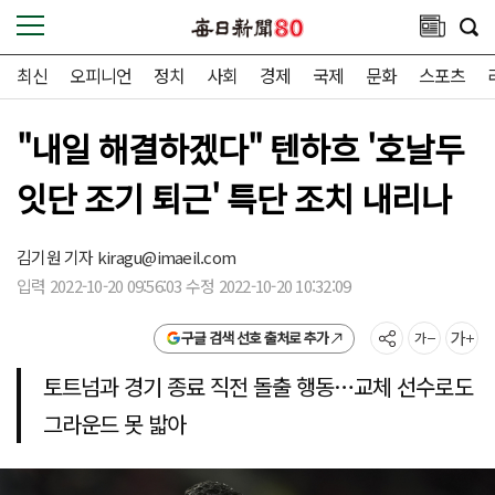
최신
오피니언
정치
사회
경제
국제
문화
스포츠
"내일 해결하겠다" 텐하흐 '호날두
잇단 조기 퇴근' 특단 조치 내리나
김기원 기자
kiragu@imaeil.com
입력 2022-10-20 09:56:03 수정 2022-10-20 10:32:09
구글 검색 선호 출처로 추가
토트넘과 경기 종료 직전 돌출 행동…교체 선수로도
그라운드 못 밟아