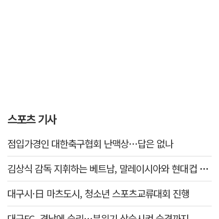
스포츠 기사
점입가경인 대한축구협회 난맥상…답은 없나
김상식 감독 지휘하는 베트남, 말레이시아와 현대컵 4강 격돌
대구시·日 마츠도시, 청소년 스포츠교류대회 진행
대구FC, 경남에 승리…분위기 상승시켜 승격까지