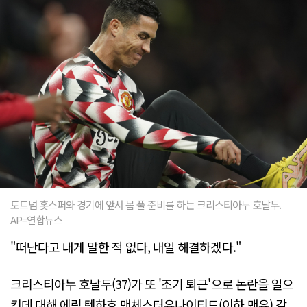
토트넘 홋스퍼와 경기에 앞서 몸 풀 준비를 하는 크리스티아누 호날두.
AP=연합뉴스
"떠난다고 내게 말한 적 없다, 내일 해결하겠다."
크리스티아누 호날두(37)가 또 '조기 퇴근'으로 논란을 일으
킨데 대해 에릭 텐하흐 맨체스터유나이티드(이하 맨유) 감