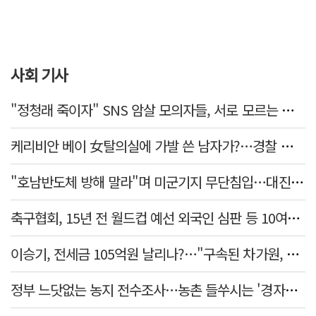
사회 기사
"정청래 죽이자" SNS 암살 모의자들, 서로 모르는 사이였다…檢송치
케리비안 베이 女탈의실에 가발 쓴 남자가?…경찰 추적 중
"호남반도체 방해 말라"며 미군기지 무단침입…대진연 회원 3명 '구속'
축구협회, 15년 전 월드컵 예선 외국인 심판 등 10여명에 '성 접대'
이승기, 전세금 105억원 날리나?…"구속된 차가원, 형사 범죄 영역"
정부 느닷없는 농지 전수조사…농촌 들쑤시는 '경자유전'의 칼날