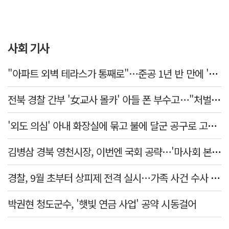
사회 기사
"아파트 외벽 테라스가 통째로"…준공 1년 반 만에 '아찔 사고'
전북 경찰 간부 '女교사 몰카' 아들 폰 부수고…"처벌 못하는 사안" 내부망에 글
'외도 의심' 아내 화장실에 묶고 불에 달군 공구로 고문…남편 검거
김병삼 경북 영천시장, 이번엔 국회 공략…'마사회 본사 이전·광역교통망 확충' 요청
경찰, 9월 초부터 상피제 전격 실시…가족 사건 수사 못해
박권현 청도군수, '햇빛 연금 사업' 공약 시동걸어