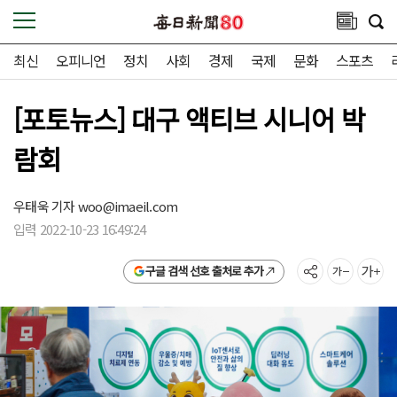
최신
오피니언
정치
사회
경제
국제
문화
스포츠
[포토뉴스] 대구 액티브 시니어 박
람회
우태욱 기자
woo@imaeil.com
입력 2022-10-23 16:49:24
구글 검색 선호 출처로 추가