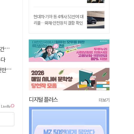
현대차·기아 등 4개사 51만여 대
리콜…화재·안전장치 결함 확인
다"
본다
 기각
디지털 플러스
더보기