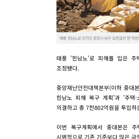
태풍 힌남노로 망가진 포항시 남구 오천읍의 한 하천
태풍 '힌남노'로 피해를 입은 
조정됐다.
중앙재난안전대책본부(이하 중대본
힌남노 피해 복구 계획'과 '주택
의결하고 총 7천802억원을 투입하
이번 복구계획에서 중대본은 주
시범적으로 기존 기준보다 많은 금