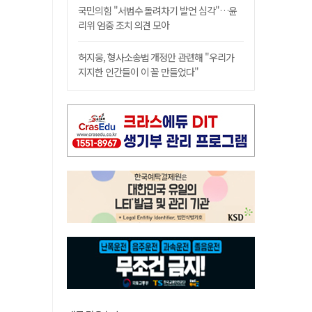
국민의힘 "서범수 돌려차기 발언 심각"…윤
리위 엄중 조치 의견 모아
허지웅, 형사소송법 개정안 관련해 "우리가
지지한 인간들이 이 꼴 만들었다"