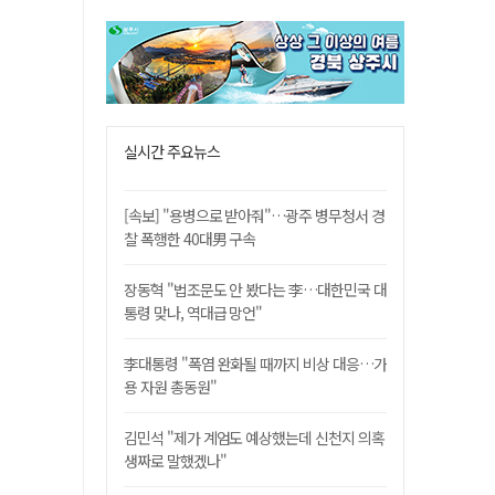
실시간 주요뉴스
[속보] "용병으로 받아줘"…광주 병무청서 경
찰 폭행한 40대男 구속
장동혁 "법조문도 안 봤다는 李…대한민국 대
통령 맞나, 역대급 망언"
李대통령 "폭염 완화될 때까지 비상 대응…가
용 자원 총동원"
김민석 "제가 계엄도 예상했는데 신천지 의혹
생짜로 말했겠나"