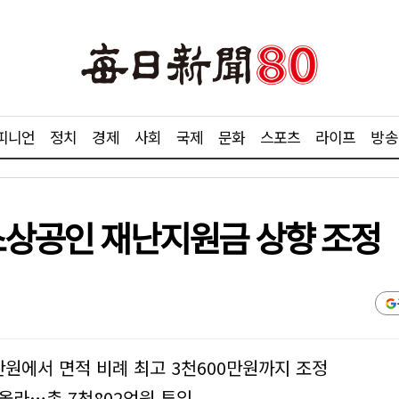
피니언
정치
경제
사회
국제
문화
스포츠
라이프
방송
·소상공인 재난지원금 상향 조정
만원에서 면적 비례 최고 3천600만원까지 조정
 올라…총 7천802억원 투입