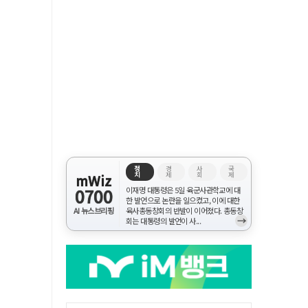
정
경
사
국
치
제
회
제
mWiz
0700
이재명 대통령은 5일 육군사관학교에 대
한 발언으로 논란을 일으켰고, 이에 대한
AI 뉴스브리핑
육사총동창회의 반발이 이어졌다. 총동창
→
회는 대통령의 발언이 사...