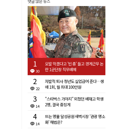
댓글 많은 뉴스
오발 막겠다고 '빈 총' 들고 경계근무 논
란 1군단장 직무배제
30
자발적 퇴사 청년도 실업급여 준다…생
애 1회, 월 최대 100만원
22
"스타벅스 가야지" 외쳤던 배재고 학생
2명, 결국 중징계
14
뜨는 명물 달성공원 새벽시장 '관광 명소
화' 해법은?
14