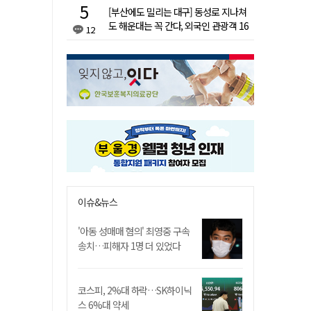
[부산에도 밀리는 대구] 동성로 지나쳐
도 해운대는 꼭 간다, 외국인 관광객 16
12
배 차이
이슈&뉴스
'아동 성매매 혐의' 최영중 구속
송치…피해자 1명 더 있었다
코스피, 2%대 하락…SK하이닉
스 6%대 약세