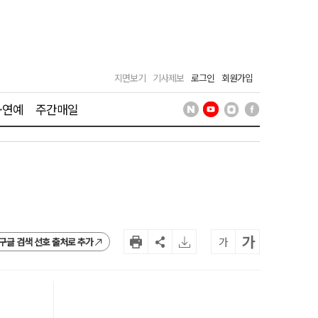
지면보기
기사제보
로그인
회원가입
·연예
주간매일
가
가
구글 검색 선호 출처로 추가