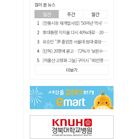
많이 본 뉴스
일간
주간
월간
[전통시장 재개발사업] '50여년 역사' 수성시장 자리에 25층 주상복합 들어선다
李대통령 지지율 다시 40%대로…20대는 18.8%p 급락
유승민 "尹 졸업한 서울대 법대·충암고도 없애야"…李 육사 통합 직격
[단독] 20명에 묻고…72%가 '보완수사권 폐지'?
[저출산·고령화 그늘] 구미시 "40만명 사수" 고령군 "3만명대 회복"
[전통시장 재개발사업] 신천시장 재개발, 준공 후에도 소송전
더보기
李대통령 "육사 출신이 또 쿠데타 할 수도"…육사 총동창회 "정치적 보복"
안동-사가에, "50년 우정 넘어 미래 50년 함께 연다"
[인사]경상북도
"김용민, 흑백논리로 세상 보는 듯" 검찰 내부서 지탄