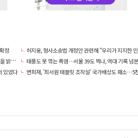
 확정
허지웅, 형사소송법 개정안 관련해 "우리가 지지한 인간들이 이 꼴 만들었
 밝혔다
태풍도 못 꺾는 폭염…서울 39도 찍나, 역대 기록 넘
더 있었다
변희재, '최서원 태블릿 조작설' 국가배상도 패소…5천만원 청구