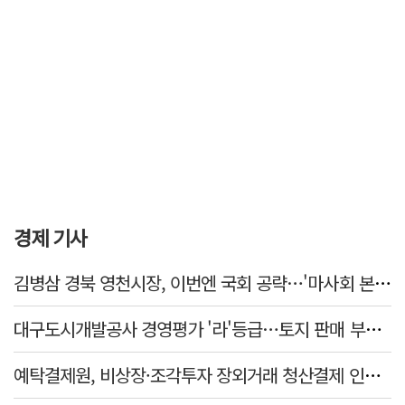
경제 기사
김병삼 경북 영천시장, 이번엔 국회 공략…'마사회 본사 이전·광역교통망 확충' 요청
대구도시개발공사 경영평가 '라'등급…토지 판매 부진에 1년 만에 두 단계 '뚝'
예탁결제원, 비상장·조각투자 장외거래 청산결제 인프라 구축 착수…연내 가동