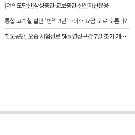
[여의도단신]삼성증권·교보증권·신한자산운용
통합 고속철 할인 '반짝 3년'…이후 요금 도로 오른다?
철도공단, 오송 시험선로 5㎞ 연장구간 7일 조기 개통…LA 메트로 사업 지원