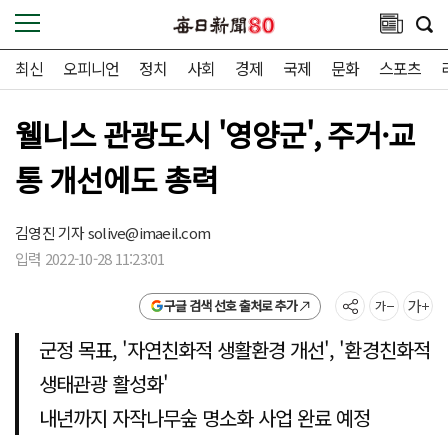
최신
오피니언
정치
사회
경제
국제
문화
스포츠
웰니스 관광도시 '영양군', 주거·교
통 개선에도 총력
김영진 기자
solive@imaeil.com
입력 2022-10-28 11:23:01
구글 검색 선호 출처로 추가
군정 목표, '자연친화적 생활환경 개선', '환경친화적
생태관광 활성화'
내년까지 자작나무숲 명소화 사업 완료 예정