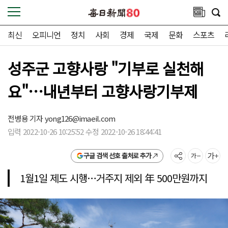
최신
오피니언
정치
사회
경제
국제
문화
스포츠
성주군 고향사랑 "기부로 실천해
요"…내년부터 고향사랑기부제
전병용 기자
yong126@imaeil.com
입력 2022-10-26 10:25:52 수정 2022-10-26 18:44:41
구글 검색 선호 출처로 추가
1월1일 제도 시행…거주지 제외 年 500만원까지