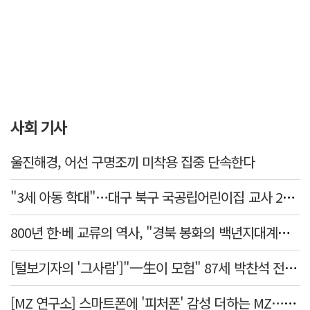
사회 기사
울진해경, 어선 구명조끼 미착용 집중 단속한다
"3세 아동 학대"…대구 북구 국공립어린이집 교사 2명 검찰 송치
800년 한·베 교류의 역사, "경북 봉화의 백년지대계로 피어난다"
[털보기자의 '그사람']"一生이 모험" 87세 박찬석 전 경북대 총장
[MZ 연구소] 스마트폰에 '피처폰' 감성 더하는 MZ… 히퍼와 줄이어폰