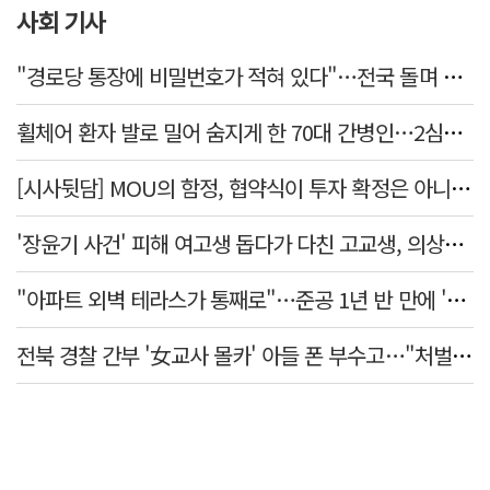
사회 기사
"경로당 통장에 비밀번호가 적혀 있다"…전국 돌며 경로당 13곳 턴 30대 구속
휠체어 환자 발로 밀어 숨지게 한 70대 간병인…2심도 집행유예
[시사뒷담] MOU의 함정, 협약식이 투자 확정은 아니긴 해
'장윤기 사건' 피해 여고생 돕다가 다친 고교생, 의상자 인정
"아파트 외벽 테라스가 통째로"…준공 1년 반 만에 '아찔 사고'
전북 경찰 간부 '女교사 몰카' 아들 폰 부수고…"처벌 못하는 사안" 내부망에 글