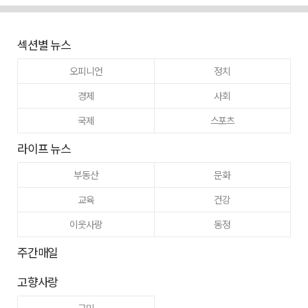
섹션별 뉴스
오피니언
정치
경제
사회
국제
스포츠
라이프 뉴스
부동산
문화
교육
건강
이웃사랑
동정
주간매일
고향사랑