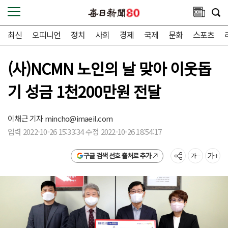
최신
오피니언
정치
사회
경제
국제
문화
스포츠
(사)NCMN 노인의 날 맞아 이웃돕
기 성금 1천200만원 전달
이채근 기자
mincho@imaeil.com
입력 2022-10-26 15:33:34 수정 2022-10-26 18:54:17
구글 검색 선호 출처로 추가