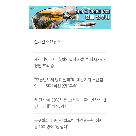
실시간 주요뉴스
케리비안 베이 女탈의실에 가발 쓴 남자가?…
경찰 추적 중
"호남반도체 방해 말라"며 미군기지 무단침
입…대진연 회원 3명 '구속'
한 달 만에 39% 날린 코스피…골드만삭스 "1
년 뒤 2배" 예상, 왜?
축구협회, 15년 전 월드컵 예선 외국인 심판
등 10여명에 '성 접대'