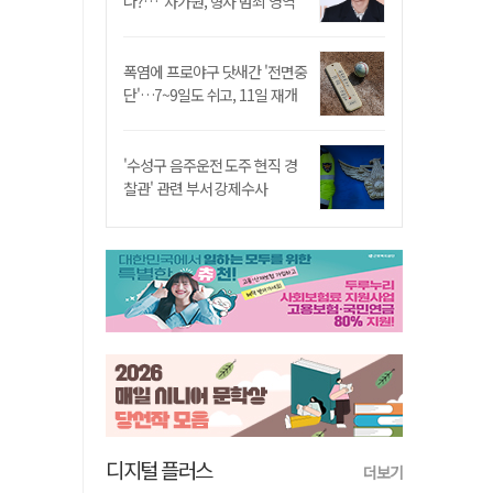
나?…"차가원, 형사 범죄 영역"
폭염에 프로야구 닷새간 '전면중
단'…7~9일도 쉬고, 11일 재개
'수성구 음주운전 도주 현직 경
찰관' 관련 부서 강제수사
디지털 플러스
더보기