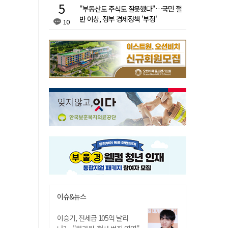
"부동산도 주식도 잘못했다"…국민 절
반 이상, 정부 경제정책 '부정'
10
이슈&뉴스
이승기, 전세금 105억 날리