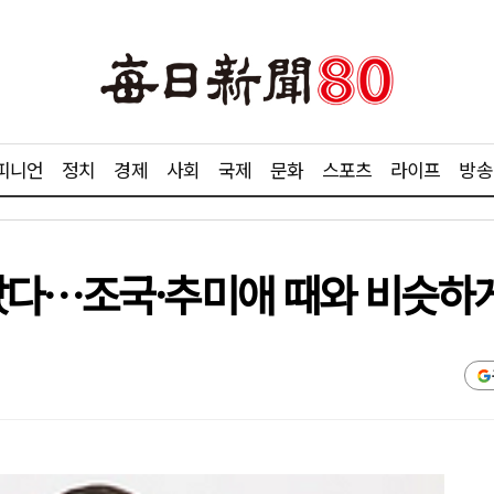
피니언
정치
경제
사회
국제
문화
스포츠
라이프
방송
았다…조국·추미애 때와 비슷하게