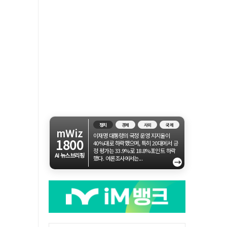
정치
경제
사회
국제
mWiz
이재명 대통령의 국정 운영 지지율이
1800
40%대로 하락했으며, 특히 20대에서 긍
정 평가는 33.9%로 18.8%포인트 하락
AI 뉴스브리핑
했다. 여론조사에서는...
→