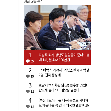
댓글 많은 뉴스
자발적 퇴사 청년도 실업급여 준다…생
애 1회, 월 최대 100만원
25
"스타벅스 가야지" 외쳤던 배재고 학생
2명, 결국 중징계
15
호남서 백지화된 댐 6곳 용수량 69만t…
반도체 클러스터 필요량 넘는다
12
[부산에도 밀리는 대구] 동성로 지나쳐
도 해운대는 꼭 간다, 외국인 관광객 16
12
배 차이