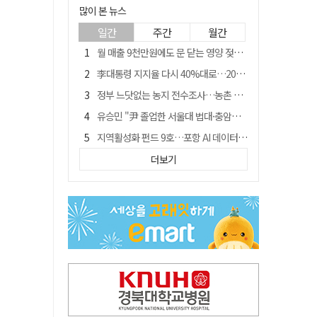
많이 본 뉴스
일간
주간
월간
월 매출 9천만원에도 문 닫는 영양 젖소농장… "일할 사람이 없어"
李대통령 지지율 다시 40%대로…20대는 18.8%p 급락
정부 느닷없는 농지 전수조사…농촌 들쑤시는 '경자유전'의 칼날
유승민 "尹 졸업한 서울대 법대·충암고도 없애야"…李 육사 통합 직격
지역활성화 펀드 9호…포항 AI 데이터센터에 6천억 투입
국민 51.9% "李 대통령 재판 재개 필요하다"
더보기
경북 영천시, 9월부터 11월까지 반값 여행 혜택 제공
[농지 전수조사 폐해] 농지값도 흔들리나…"도지 막히면 헐값 매물 나올 수도"
아쉬운 태클
'솔리다임 IPO 추진설' SK하이닉스, 주가 9% 급락