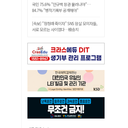
국민 75.6% "안규백 장관 물러나야"…
84.7% "병적기록부 공개해야"
[속보] "정청래 죽이자" SNS 암살 모의자들,
서로 모르는 사이였다…檢송치