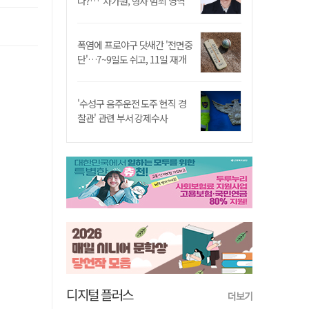
나?…"차가원, 형사 범죄 영역"
폭염에 프로야구 닷새간 '전면중
단'…7~9일도 쉬고, 11일 재개
'수성구 음주운전 도주 현직 경
찰관' 관련 부서 강제수사
디지털 플러스
더보기