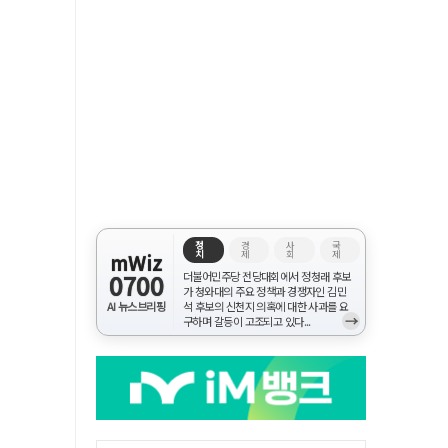
정
경
사
국
치
제
회
제
mWiz
0700
더불어민주당 전당대회에서 정청래 후보
가 청와대의 주요 정책과 경쟁자인 김민
AI 뉴스브리핑
석 후보의 신천지 의혹에 대한 사과를 요
→
구하며 갈등이 고조되고 있다...