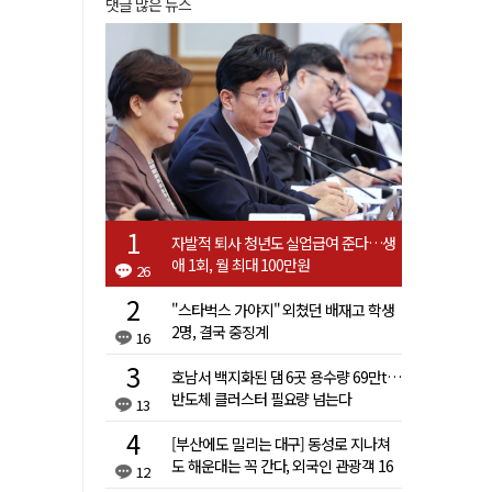
댓글 많은 뉴스
자발적 퇴사 청년도 실업급여 준다…생
애 1회, 월 최대 100만원
26
"스타벅스 가야지" 외쳤던 배재고 학생
2명, 결국 중징계
16
호남서 백지화된 댐 6곳 용수량 69만t…
반도체 클러스터 필요량 넘는다
13
[부산에도 밀리는 대구] 동성로 지나쳐
도 해운대는 꼭 간다, 외국인 관광객 16
12
배 차이