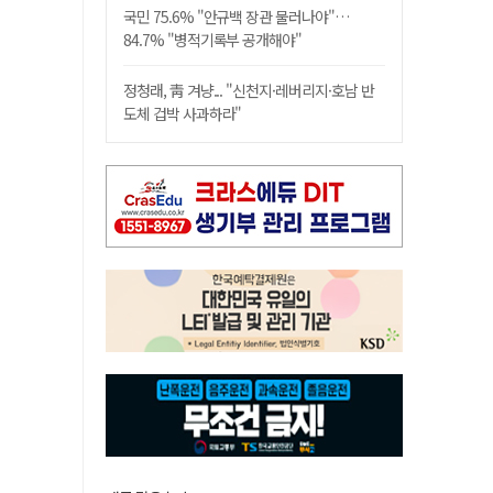
국민 75.6% "안규백 장관 물러나야"…
84.7% "병적기록부 공개해야"
정청래, 靑 겨냥... "신천지·레버리지·호남 반
도체 겁박 사과하라"