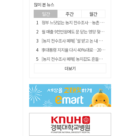
많이 본 뉴스
일간
주간
월간
정부 느닷없는 농지 전수조사…농촌 들쑤시는 '경자유전'의 칼날
월 매출 9천만원에도 문 닫는 영양 젖소농장… "일할 사람이 없어"
[농지 전수조사 폐해] '쌀 받고 논 내 준' 도지농 이제 어쩌나?
李대통령 지지율 다시 40%대로…20대는 18.8%p 급락
[농지 전수조사 폐해] 농지값도 흔들리나…"도지 막히면 헐값 매물 나올 수도"
유승민 "尹 졸업한 서울대 법대·충암고도 없애야"…李 육사 통합 직격
더보기
지역활성화 펀드 9호…포항 AI 데이터센터에 6천억 투입
국민 51.9% "李 대통령 재판 재개 필요하다"
경북 영천시, 9월부터 11월까지 반값 여행 혜택 제공
아쉬운 태클