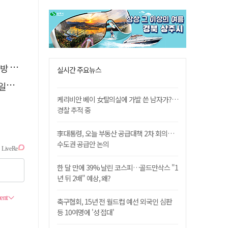
페인
실시간 주요뉴스
자'
케리비안 베이 女탈의실에 가발 쓴 남자가?…
경찰 추적 중
李대통령, 오늘 부동산 공급대책 2차 회의…
수도권 공급안 논의
한 달 만에 39% 날린 코스피…골드만삭스 "1
년 뒤 2배" 예상, 왜?
축구협회, 15년 전 월드컵 예선 외국인 심판
등 10여명에 '성 접대'