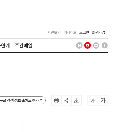
지면보기
기사제보
로그인
회원가입
·연예
주간매일
가
가
구글 검색 선호 출처로 추가