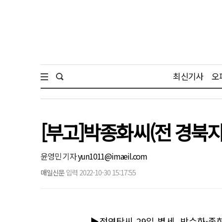
최신기사
오
[부고]박종화씨(전 경북
윤영민 기자
yun1011@imaeil.com
매일신문
입력 2022-10-30 15:17:55
▶정영탁씨 29일 별세, 박수화·종