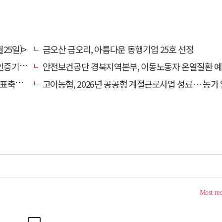
25일)>
금오산 금오리, 아름다운 동행기업 25호 선정
관 선정
안전보건공단 경북지역본부, 이동노동자 온열질환 예방 캠
 나서
고아농협, 2026년 공공형 계절근로사업 성료… 농가 일손 부족 해소 '효