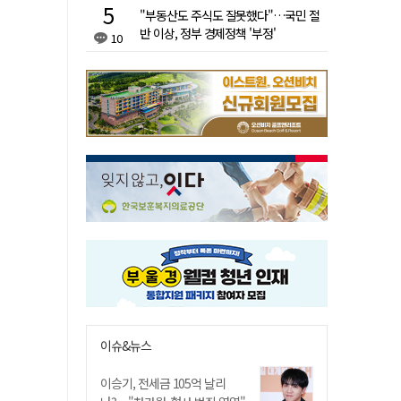
"부동산도 주식도 잘못했다"…국민 절
반 이상, 정부 경제정책 '부정'
10
이슈&뉴스
이승기, 전세금 105억 날리