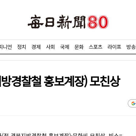
피니언
정치
경제
사회
국제
문화
스포츠
라이프
방송
지방경찰철 홍보계장) 모친상
화(전 경북지방경찰청 홍보계장)·무화씨 모친상. 빈소=