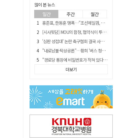
많이 본 뉴스
일간
주간
월간
홍준표, 한동훈 맹폭…"조선제일껌, 권력에 살고 권력에 죽었다"
[시사뒷담] MOU의 함정, 협약식이 투자 확정은 아니긴 해
'심판 성접대' 논란 축구협회 결국 사과…"깊이 반성, 쇄신하겠다"
"내로남불·탁상공론"…황희 '버스 청년주택' 제안에 與 내부서도 쓴소리
"경로당 통장에 비밀번호가 적혀 있다"…전국 돌며 경로당 13곳 턴 30대 구속
예안향교 대성전, '국가지정 보물로 지정'
더보기
휠체어 환자 발로 밀어 숨지게 한 70대 간병인…2심도 집행유예
"침대에 결박, 탈진"…평생 교회서 산 11세 남아, 병원 이송 끝 숨져
김민석, 與전당대회 제주·인천 당원투표서 승리…누적 득표는 '초박빙'
[금주의 이슈] 하늘의 외계인, 바다의 귀향자…영화 '호프'와 '오디세이'