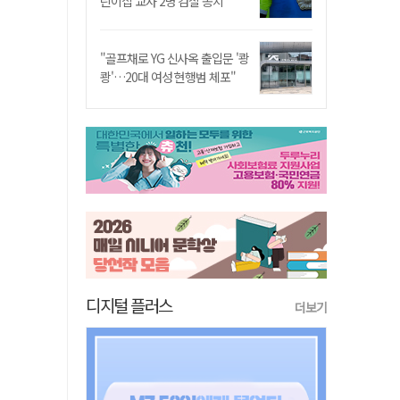
린이집 교사 2명 검찰 송치
"골프채로 YG 신사옥 출입문 '쾅
쾅'…20대 여성 현행범 체포"
디지털 플러스
더보기