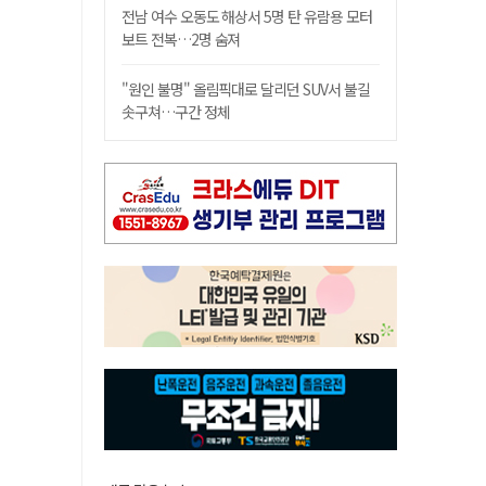
전남 여수 오동도 해상서 5명 탄 유람용 모터
보트 전복…2명 숨져
"원인 불명" 올림픽대로 달리던 SUV서 불길
솟구쳐…구간 정체