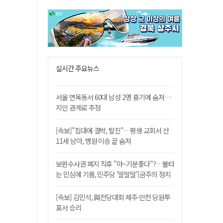
실시간 주요뉴스
서울 면목동서 60대 남성 2명 흉기에 숨져…
지인 관계로 추정
[속보]"침대에 결박, 탈진"…평생 교회서 산
11세 남아, 병원 이송 끝 숨져
보완수사권 폐지 직후 "야~기분좋다"?…불타
는 민심에 기름, 민주당 '말말말'[금주의 정치
舌전]
[속보] 김민석, 與전당대회 제주·인천 당원투
표서 승리