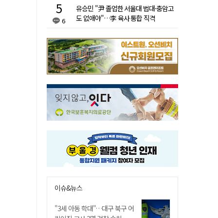
유승민 "尹 졸업한 서울대 법대·충암고
도 없애야"…李 육사 통합 직격
6
이슈&뉴스
"3세 아동 학대"…대구 북구 어