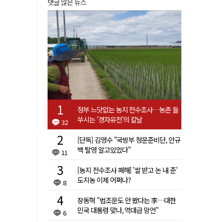
댓글 많은 뉴스
정부 느닷없는 농지 전수조사…농촌 들
쑤시는 '경자유전'의 칼날
32
[단독] 김영수 "국방부 청문준비단, 안규
백 탈영 알고있었다"
11
[농지 전수조사 폐해] '쌀 받고 논 내 준'
도지농 이제 어쩌나?
8
장동혁 "법조문도 안 봤다는 李…대한
민국 대통령 맞나, 역대급 망언"
6