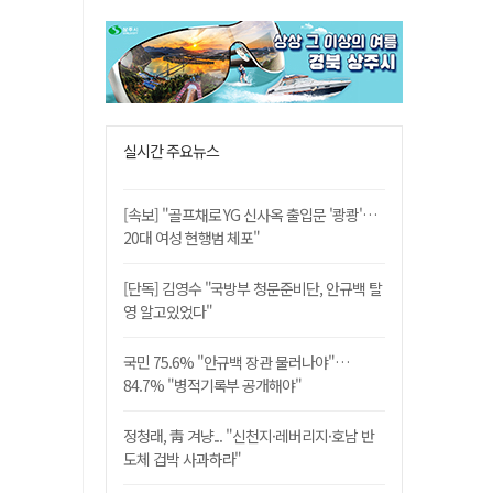
실시간 주요뉴스
[속보] "골프채로 YG 신사옥 출입문 '쾅쾅'…
20대 여성 현행범 체포"
[단독] 김영수 "국방부 청문준비단, 안규백 탈
영 알고있었다"
국민 75.6% "안규백 장관 물러나야"…
84.7% "병적기록부 공개해야"
정청래, 靑 겨냥... "신천지·레버리지·호남 반
도체 겁박 사과하라"