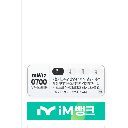
정
경
사
국
치
제
회
제
mWiz
0700
더불어민주당 전당대회에서 정청래 후보
가 청와대의 주요 정책과 경쟁자인 김민
AI 뉴스브리핑
석 후보의 신천지 의혹에 대한 사과를 요
→
구하며 갈등이 고조되고 있다...