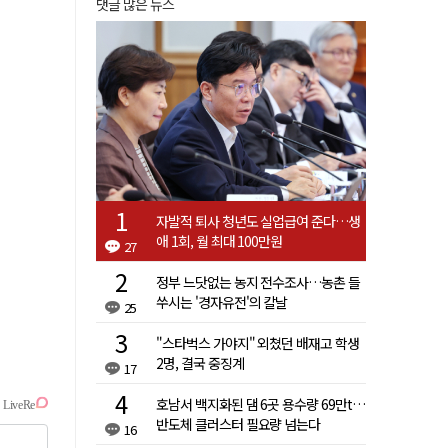
댓글 많은 뉴스
자발적 퇴사 청년도 실업급여 준다…생
애 1회, 월 최대 100만원
27
정부 느닷없는 농지 전수조사…농촌 들
쑤시는 '경자유전'의 칼날
25
"스타벅스 가야지" 외쳤던 배재고 학생
2명, 결국 중징계
17
호남서 백지화된 댐 6곳 용수량 69만t…
반도체 클러스터 필요량 넘는다
16