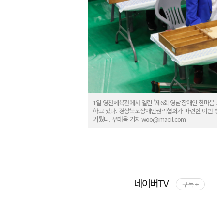
1일 영천체육관에서 열린 '제6회 영남장애인 한마음 
하고 있다. 경상북도장애인권익협회가 마련한 이번 행
겨뤘다. 우태욱 기자 woo@imaeil.com
네이버TV
구독 +