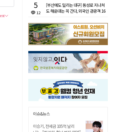
[부산에도 밀리는 대구] 동성로 지나쳐
도 해운대는 꼭 간다, 외국인 관광객 16
12
배 차이
이슈&뉴스
이승기, 전세금 105억 날리