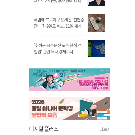
나?…"차가원, 형사 범죄 영역"
폭염에 프로야구 닷새간 '전면중
단'…7~9일도 쉬고, 11일 재개
'수성구 음주운전 도주 현직 경
찰관' 관련 부서 강제수사
디지털 플러스
더보기