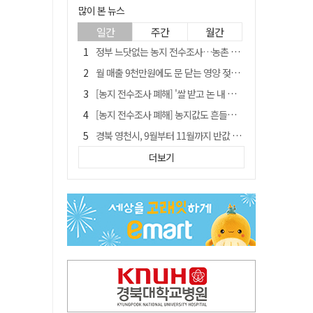
많이 본 뉴스
일간
주간
월간
정부 느닷없는 농지 전수조사…농촌 들쑤시는 '경자유전'의 칼날
월 매출 9천만원에도 문 닫는 영양 젖소농장… "일할 사람이 없어"
[농지 전수조사 폐해] '쌀 받고 논 내 준' 도지농 이제 어쩌나?
[농지 전수조사 폐해] 농지값도 흔들리나…"도지 막히면 헐값 매물 나올 수도"
경북 영천시, 9월부터 11월까지 반값 여행 혜택 제공
'솔리다임 IPO 추진설' SK하이닉스, 주가 9% 급락
더보기
국민 51.9% "李 대통령 재판 재개 필요하다"
[농지 전수조사 폐해] 실경작농·청년농 부담도 커진다
아쉬운 태클
김주수 전 의성군수 공덕비 결국 철거… 문화재법 위반 원상복구