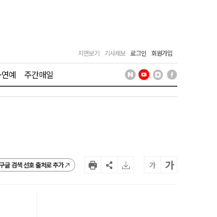
지면보기
기사제보
로그인
회원가입
·연예
주간매일
가
가
구글 검색 선호 출처로 추가