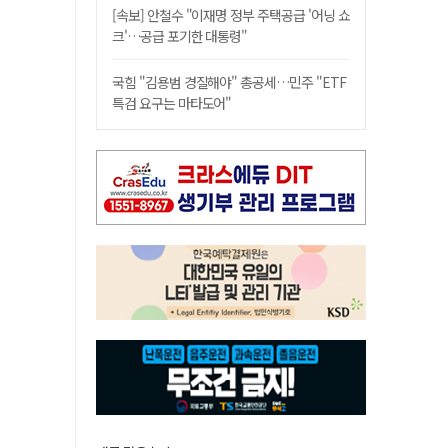
[속보] 안철수 "이재명 정부 주택공급 '어닝 쇼
크'…공급 포기한 대통령"
국힘 "김용범 경질해야" 총공세…민주 "ETF
특검 요구는 마타도어"