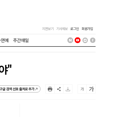
지면보기
기사제보
로그인
회원가입
·연예
주간매일
야"
가
가
구글 검색 선호 출처로 추가