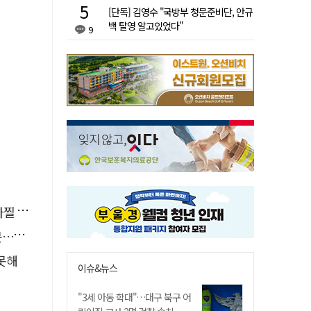
[단독] 김영수 "국방부 청문준비단, 안규
백 탈영 알고있었다"
9
사고'
검거
 못해
이슈&뉴스
"3세 아동 학대"…대구 북구 어