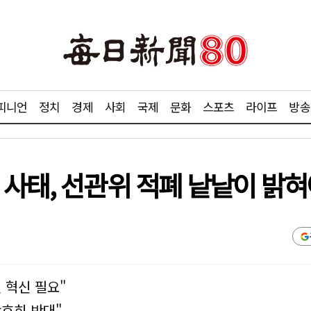
피니언
정치
경제
사회
국제
문화
스포츠
라이프
방송
사태, 선관위 적폐 낱낱이 밝혀
 혁신 필요"
호히 반대"