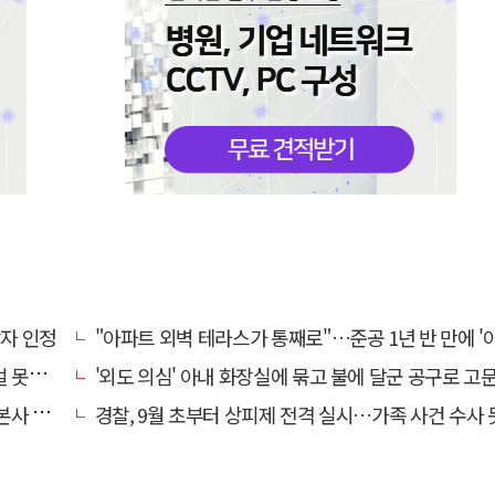
상자 인정
"아파트 외벽 테라스가 통째로"…준공 1년 반 만에 '아찔 
망에 글
'외도 의심' 아내 화장실에 묶고 불에 달군 공구로 고문…남편 
' 요청
경찰, 9월 초부터 상피제 전격 실시…가족 사건 수사