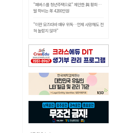
"폐버스를 청년주택으로" 제안한 與 황희…
딸 학비는 年 4200만원
"이란 모즈타바 매우 위독…언제 사망해도 전
혀 놀랍지 않아"