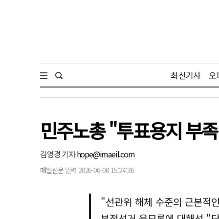
최신기사
오
민주노총 "투표용지 부족 
김영경 기자
hope@imaeil.com
매일신문
입력 2026-06-08 15:24:36
"선관위 해체 수준의 근본적인
부정선거 음모론에 대해선 "단