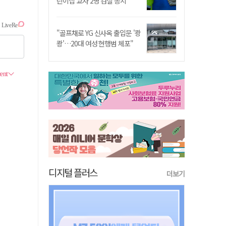
린이집 교사 2명 검찰 송치
"골프채로 YG 신사옥 출입문 '쾅
쾅'…20대 여성 현행범 체포"
디지털 플러스
더보기