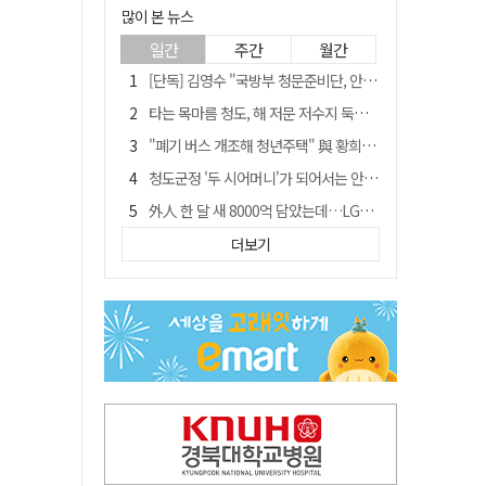
많이 본 뉴스
일간
주간
월간
[단독] 김영수 "국방부 청문준비단, 안규백 탈영 알고있었다"
타는 목마름 청도, 해 저문 저수지 둑에 군수가 서 있었다
"폐기 버스 개조해 청년주택" 與 황희…'딸 학비는 年 4200만원'
청도군정 '두 시어머니'가 되어서는 안된다
外人 한 달 새 8000억 담았는데…LG이노텍 목표주가는 왜 엇갈릴까
임시휴업 들어갔던 홈플러스 영주점, 7일 영업 재개…지하 1층만 운영
더보기
신세계사이먼, 대구 아울렛 토지매매 계약 체결… 사업 본궤도
SK하이닉스, 주당 375원 분기 배당 공시…"3분기 중 주주환원 방안 확정"
이의준 전 경북도 새마을봉사과장, 제28대 울릉군 부군수 취임
"상법개정해도 주주가 '봉'"…하이닉스 솔리다임 상장설에 술렁[개미와글와글]