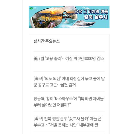
실시간 주요뉴스
美 7월 '고용 충격'…예상 밖 2만3000명 감소
[속보] '외도 의심' 아내 화장실에 묶고 불에 달
군 공구로 고문…남편 검거
장동혁, 황희 '버스하우스'에 "與 의원 자녀들
부터 살아보면 어떨까?"
[속보] 전북 경찰 간부 '女교사 몰카' 아들 폰
부수고…"처벌 못하는 사안" 내부망에 글