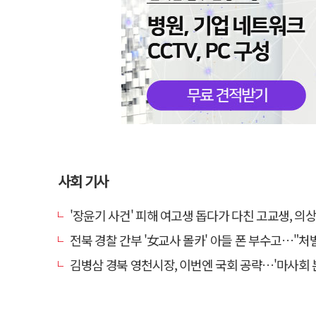
사회 기사
'장윤기 사건' 피해 여고생 돕다가 다친 고교생, 의
전북 경찰 간부 '女교사 몰카' 아들 폰 부수고…"처벌 못하는 사안" 내부
김병삼 경북 영천시장, 이번엔 국회 공략…'마사회 본사 이전·광역교통망 확충