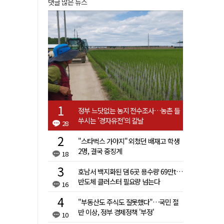
댓글 많은 뉴스
정부 느닷없는 농지 전수조사…농촌 들
쑤시는 '경자유전'의 칼날
28
"스타벅스 가야지" 외쳤던 배재고 학생
2명, 결국 중징계
18
호남서 백지화된 댐 6곳 용수량 69만t…
반도체 클러스터 필요량 넘는다
16
"부동산도 주식도 잘못했다"…국민 절
반 이상, 정부 경제정책 '부정'
10