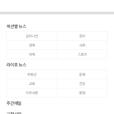
섹션별 뉴스
오피니언
정치
경제
사회
국제
스포츠
라이프 뉴스
부동산
문화
교육
건강
이웃사랑
동정
주간매일
고향사랑