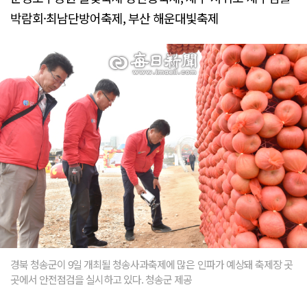
박람회·최남단방어축제, 부산 해운대빛축제
경북 청송군이 9일 개최될 청송사과축제에 많은 인파가 예상돼 축제장 곳
곳에서 안전점검을 실시하고 있다. 청송군 제공