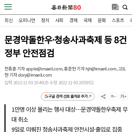
최신
오피니언
정치
사회
경제
국제
문화
스포츠
문경약돌한우·청송사과축제 등 8건
정부 안전점검
전종훈 기자
apple@imaeil.com,
홍준헌 기자
hjh@imaeil.com,
고도
현 기자
dory@imaeil.com
입력 2022-11-03 15:49:25 수정 2022-11-03 20:59:52
구글 검색 선호 출처로 추가
1만명 이상 몰리는 행사 대상…문경약돌한우축제 무
대 취소
9일로 미뤄진 청송사과축제 안전시설·출입로 집중