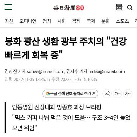
최신
오피니언
정치
사회
경제
국제
문화
스포츠
봉화 광산 생환 광부 주치의 "건강
빠르게 회복 중"
김영진 기자
solive@imaeil.com,
김지수 기자
index@imaeil.com
입력 2022-11-05 13:35:17 수정 2022-11-05 15:10:35
구글 검색 선호 출처로 추가
안동병원 신장내과 방종효 과장 브리핑
"믹스 커피 나눠 먹은 것이 도움… 구조 3~4일 늦었
으면 위험"