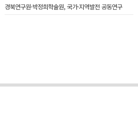
경북연구원·박정희학술원, 국가·지역발전 공동연구