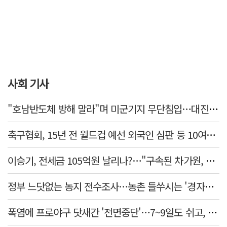
사회 기사
"호남반도체 방해 말라"며 미군기지 무단침입…대진연 회원 3명 '구속'
축구협회, 15년 전 월드컵 예선 외국인 심판 등 10여명에 '성 접대'
이승기, 전세금 105억원 날리나?…"구속된 차가원, 형사 범죄 영역"
정부 느닷없는 농지 전수조사…농촌 들쑤시는 '경자유전'의 칼날
폭염에 프로야구 닷새간 '전면중단'…7~9일도 쉬고, 11일 재개