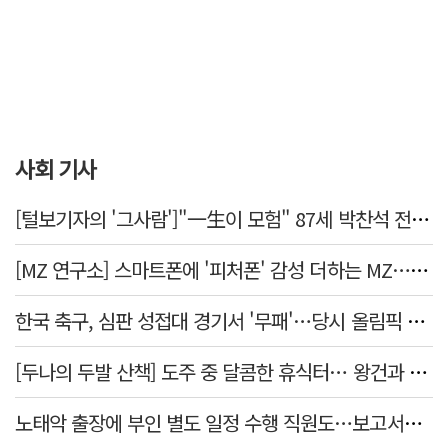
사회 기사
[털보기자의 '그사람']"一生이 모험" 87세 박찬석 전 경북대 총장
[MZ 연구소] 스마트폰에 '피처폰' 감성 더하는 MZ… 히퍼와 줄이어폰
한국 축구, 심판 성접대 경기서 '무패'…당시 올림픽 감독은 홍명보
[두나의 두발 산책] 도주 중 달콤한 휴식터… 왕건과 지명 산책
노태악 출장에 부인 별도 일정 수행 직원도…보고서엔 '공식일정 참석'