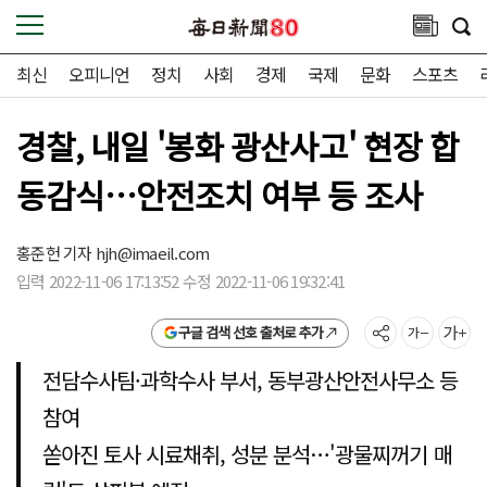
최신
오피니언
정치
사회
경제
국제
문화
스포츠
경찰, 내일 '봉화 광산사고' 현장 합
동감식…안전조치 여부 등 조사
홍준헌 기자
hjh@imaeil.com
입력 2022-11-06 17:13:52 수정 2022-11-06 19:32:41
구글 검색 선호 출처로 추가
전담수사팀·과학수사 부서, 동부광산안전사무소 등
참여
쏟아진 토사 시료채취, 성분 분석…'광물찌꺼기 매