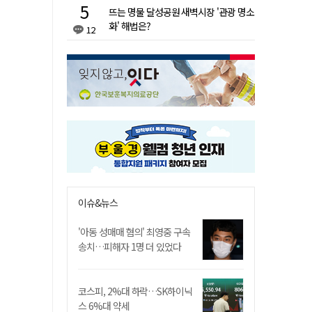
뜨는 명물 달성공원 새벽시장 '관광 명소
화' 해법은?
12
이슈&뉴스
'아동 성매매 혐의' 최영중 구속
송치…피해자 1명 더 있었다
코스피, 2%대 하락…SK하이닉
스 6%대 약세