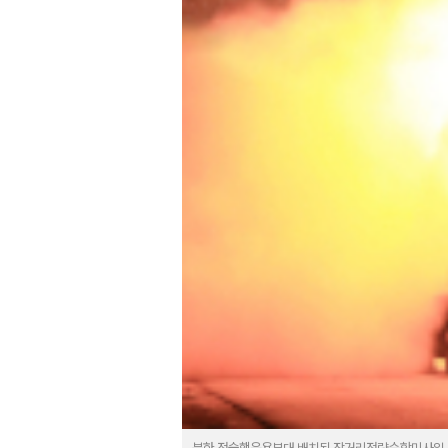
북한 전술핵운용부대 배치된 장거리전략순항미사일 시험발사.