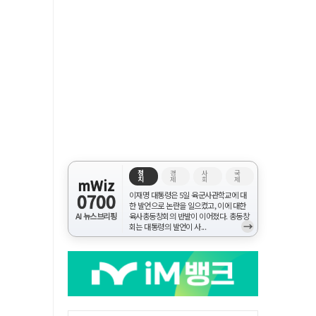
정
경
사
국
치
제
회
제
mWiz
0700
이재명 대통령은 5일 육군사관학교에 대
한 발언으로 논란을 일으켰고, 이에 대한
AI 뉴스브리핑
육사총동창회의 반발이 이어졌다. 총동창
→
회는 대통령의 발언이 사...