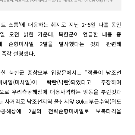
트 스톰'에 대응하는 취지로 지난 2~5일 나흘 동안
일 오전 밝힌 가운데, 북한군이 언급한 내용 중
역에 순항미사일 2발을 발사했다는 것과 관련해
 즉각 설명했다.
한 북한군 총참모부 입장문에서는 "적들이 남조선
싸일(미사일)이 락탄(낙탄)되었다고 주장하며
으로 우리측공해상에 대응사격하는 망동을 부린것과
㎞ 사거리로 남조선지역 울산시앞 80㎞ 부근수역(위도
9′39.6″)공해상에 2발의 전략순항미싸일로 보복타격을