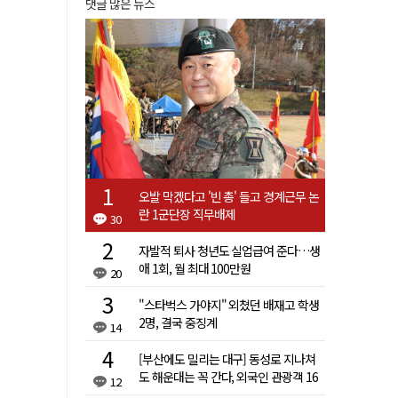
댓글 많은 뉴스
오발 막겠다고 '빈 총' 들고 경계근무 논
란 1군단장 직무배제
30
자발적 퇴사 청년도 실업급여 준다…생
애 1회, 월 최대 100만원
20
"스타벅스 가야지" 외쳤던 배재고 학생
2명, 결국 중징계
14
[부산에도 밀리는 대구] 동성로 지나쳐
도 해운대는 꼭 간다, 외국인 관광객 16
12
배 차이