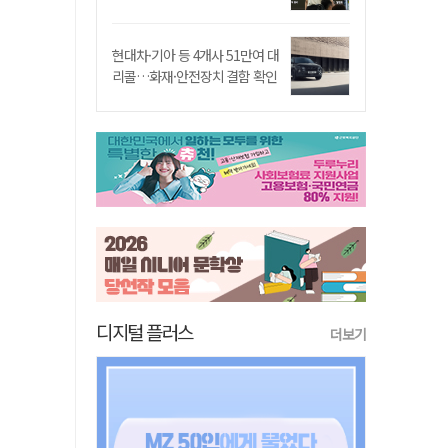
현대차·기아 등 4개사 51만여 대
리콜…화재·안전장치 결함 확인
디지털 플러스
더보기