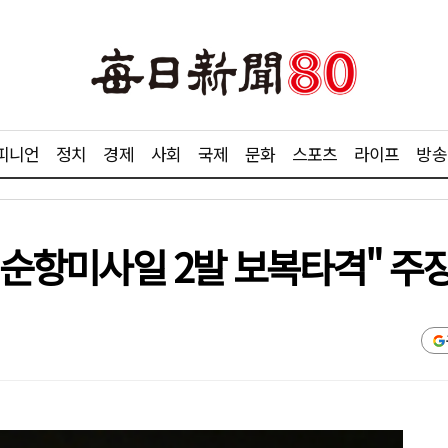
피니언
정치
경제
사회
국제
문화
스포츠
라이프
방송
역 순항미사일 2발 보복타격" 주장