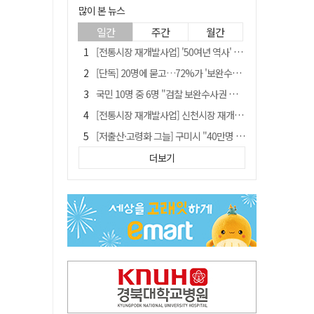
많이 본 뉴스
일간
주간
월간
[전통시장 재개발사업] '50여년 역사' 수성시장 자리에 25층 주상복합 들어선다
[단독] 20명에 묻고…72%가 '보완수사권 폐지'?
국민 10명 중 6명 "검찰 보완수사권 필요"…민주당 지지층도 53.8%
[전통시장 재개발사업] 신천시장 재개발, 준공 후에도 소송전
[저출산·고령화 그늘] 구미시 "40만명 사수" 고령군 "3만명대 회복"
안동-사가에, "50년 우정 넘어 미래 50년 함께 연다"
더보기
李대통령 "육사 출신이 또 쿠데타 할 수도"…육사 총동창회 "정치적 보복"
"오를까, 내릴까" 목표가 깎인 삼전·닉스…AMD 이어 샌디스크에 쏠린 눈
[인사]경상북도
'부산 돌려차기' 피해자, 서범수 "돌려차기 하죠" 실언 사과 수용