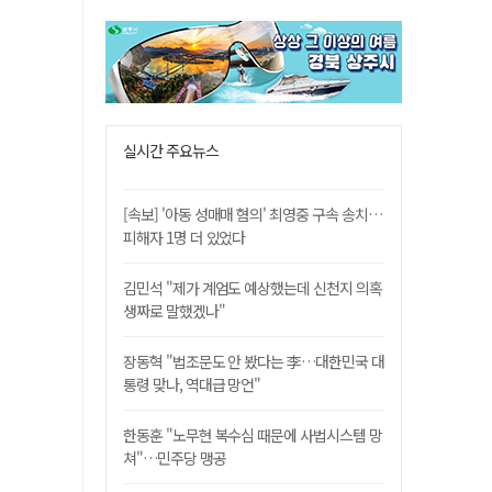
실시간 주요뉴스
[속보] '아동 성매매 혐의' 최영중 구속 송치…
피해자 1명 더 있었다
김민석 "제가 계엄도 예상했는데 신천지 의혹
생짜로 말했겠나"
장동혁 "법조문도 안 봤다는 李…대한민국 대
통령 맞나, 역대급 망언"
한동훈 "노무현 복수심 때문에 사법시스템 망
쳐"…민주당 맹공