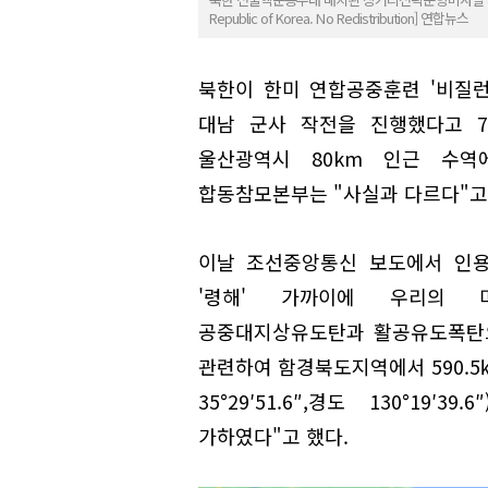
Republic of Korea. No Redistribution] 연합뉴스
북한이 한미 연합공중훈련 '비질런
대남 군사 작전을 진행했다고 7
울산광역시 80km 인근 수
합동참모본부는 "사실과 다르다"고
이날 조선중앙통신 보도에서 인용
'령해' 가까이에 우리의 미
공중대지상유도탄과 활공유도폭탄
관련하여 함경북도지역에서 590.5
35°29′51.6″,경도 130°1
가하였다"고 했다.