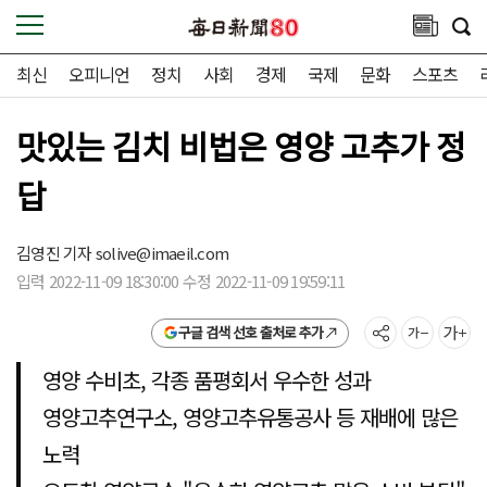
최신
오피니언
정치
사회
경제
국제
문화
스포츠
맛있는 김치 비법은 영양 고추가 정
답
김영진 기자
solive@imaeil.com
입력 2022-11-09 18:30:00 수정 2022-11-09 19:59:11
구글 검색 선호 출처로 추가
영양 수비초, 각종 품평회서 우수한 성과
영양고추연구소, 영양고추유통공사 등 재배에 많은
노력