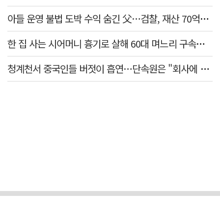
아들 운영 불법 도박 수익 숨긴 父…검찰, 재산 70억원 몰수
한 집 사는 시어머니 흉기로 살해 60대 며느리 구속…범행 동기는
청계천서 중국인들 버젓이 흡연…단속원은 "회사에 알려라" 딴청