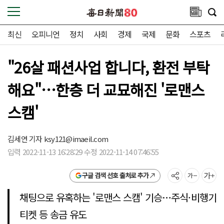
최신
오피니언
정치
사회
경제
국제
문화
스포츠
"26살 패션사업 합니다, 환전 부탁
해요"…한층 더 교묘해진 '로맨스
스캠'
김세연 기자
ksy121@imaeil.com
입력 2022-11-13 16:28:29 수정 2022-11-14 07:46:55
구글 검색 선호 출처로 추가
채팅으로 유혹하는 '로맨스 스캠' 기승…주식·비행기
티켓 등 송금 유도