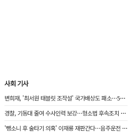
사회 기사
변희재, '최서원 태블릿 조작설' 국가배상도 패소…5천만원 청구 기각
경찰, 기동대 줄여 수사인력 보강…형소법 후속조치 본격화
'뺑소니 후 술타기 의혹' 이재룡 재판간다…음주운전 혐의 제외