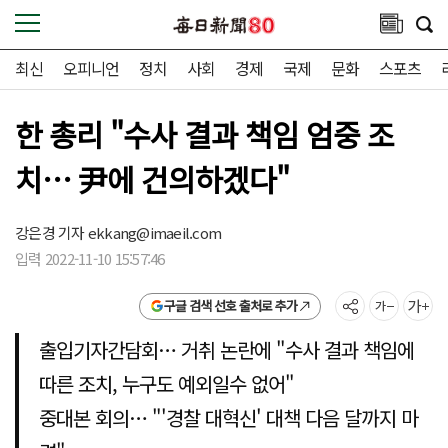
최신
오피니언
정치
사회
경제
국제
문화
스포츠
한 총리 "수사 결과 책임 엄중 조
치… 尹에 건의하겠다"
강은경 기자
ekkang@imaeil.com
입력 2022-11-10 15:57:46
구글 검색 선호 출처로 추가
출입기자간담회… 거취 논란에 "수사 결과 책임에
따른 조치, 누구도 예외일수 없어"
중대본 회의… "'경찰 대혁신' 대책 다음 달까지 마