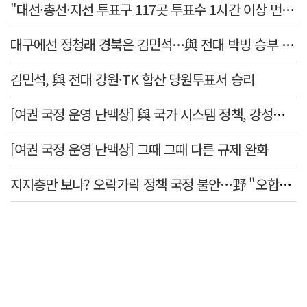
"대선·총선·지선 투표구 117곳 투표수 1시간 이상 먼저 입력"
대구에선 정청래 경북은 김민석…與 전대 박빙 승부 이어간다
김민석, 與 전대 강원·TK 합산 당원투표서 승리
[여권 국정 운영 난맥상] 與 국가 시스템 정책, 강성층 결집에 의존
[여권 국정 운영 난맥상] 그때 그때 다른 규제 완화
지지층만 보나? 오락가락 정책 국정 불안…野 "오합지졸"