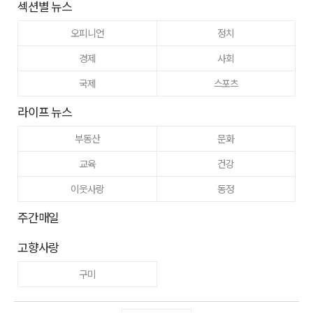
섹션별 뉴스
오피니언
정치
경제
사회
국제
스포츠
라이프 뉴스
부동산
문화
교육
건강
이웃사랑
동정
주간매일
고향사랑
구미