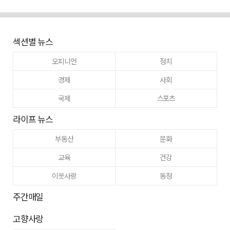
섹션별 뉴스
오피니언
정치
경제
사회
국제
스포츠
라이프 뉴스
부동산
문화
교육
건강
이웃사랑
동정
주간매일
고향사랑