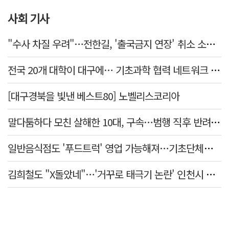
사회 기사
"수사 차질 우려"…전한길, '출국금지 연장' 취소 소송 패소
전국 20개 대학이 대구에… 기초과학 협력 네트워크 출범하다
[대구경북을 빛낸 베스트80] 노벨리스코리아
말다툼하다 모친 살해한 10대, 구속…범행 직후 반려견도 죽여
일반음식점도 '푸드트럭' 영업 가능해져…기초단체별 조례 개정 움직임
김희철도 "X돌았네"…'거꾸로 태극기 논란' 인천시 현수막, 이틀 만에 철거