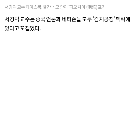
서경덕 교수 페이스북. 빨간 네모 안이 '파오차이'(泡菜) 표기
서경덕 교수는 중국 언론과 네티즌들 모두 '김치공정' 맥락에
있다고 꼬집었다.