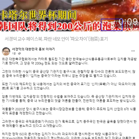
서경덕 교수 페이스북. 파란 네모 안이 '파오차이'(泡菜) 표기