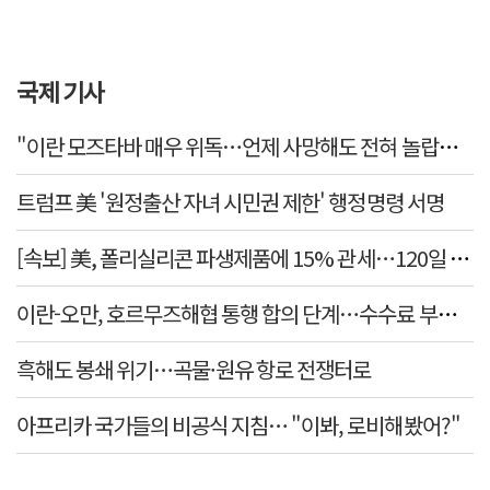
국제 기사
"이란 모즈타바 매우 위독…언제 사망해도 전혀 놀랍지 않
트럼프 美 '원정출산 자녀 시민권 제한' 행정명령 서명
[속보] 美, 폴리실리콘 파생제품에 15% 관세…120일 뒤 
이란-오만, 호르무즈해협 통행 합의 단계…수수료 부과되
흑해도 봉쇄 위기…곡물·원유 항로 전쟁터로
아프리카 국가들의 비공식 지침… "이봐, 로비해봤어?"