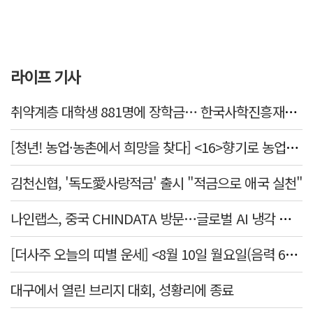
라이프 기사
취약계층 대학생 881명에 장학금… 한국사학진흥재단, 2억7천만원 지원
[청년! 농업·농촌에서 희망을 찾다] <16>향기로 농업을 전하다
김천신협, '독도愛사랑적금' 출시 "적금으로 애국 실천"
나인랩스, 중국 CHINDATA 방문…글로벌 AI 냉각 시장 공략
[더사주 오늘의 띠별 운세] <8월 10일 월요일(음력 6월28일)>
대구에서 열린 브리지 대회, 성황리에 종료