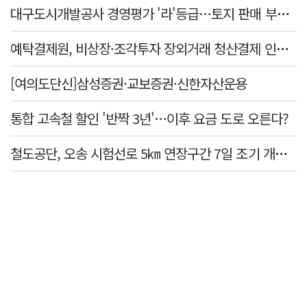
대구도시개발공사 경영평가 '라'등급…토지 판매 부진에 1년 만에 두 단계 '뚝'
예탁결제원, 비상장·조각투자 장외거래 청산결제 인프라 구축 착수…연내 가동
[여의도단신]삼성증권·교보증권·신한자산운용
통합 고속철 할인 '반짝 3년'…이후 요금 도로 오른다?
철도공단, 오송 시험선로 5㎞ 연장구간 7일 조기 개통…LA 메트로 사업 지원