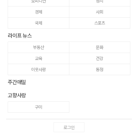
오피니언
정치
경제
사회
국제
스포츠
라이프 뉴스
부동산
문화
교육
건강
이웃사랑
동정
주간매일
고향사랑
구미
로그인