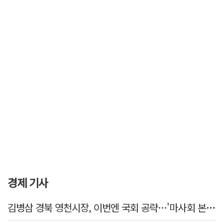
경제 기사
김병삼 경북 영천시장, 이번엔 국회 공략…'마사회 본사 이전·광역교통망 확충' 요청