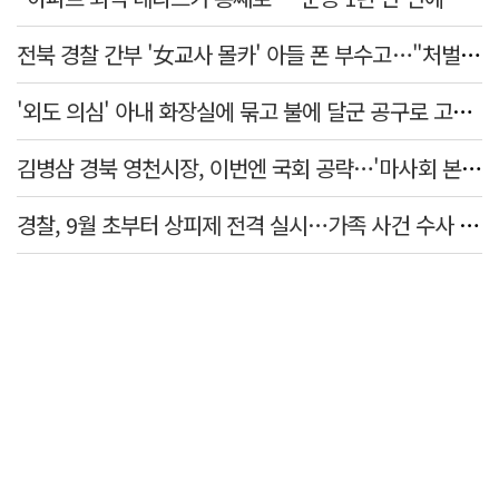
전북 경찰 간부 '女교사 몰카' 아들 폰 부수고…"처벌 못하는 사안" 내부망에 글
'외도 의심' 아내 화장실에 묶고 불에 달군 공구로 고문…남편 검거
김병삼 경북 영천시장, 이번엔 국회 공략…'마사회 본사 이전·광역교통망 확충' 요청
경찰, 9월 초부터 상피제 전격 실시…가족 사건 수사 못해