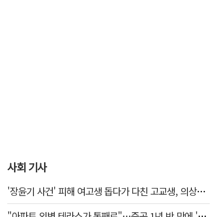
사회 기사
'장윤기 사건' 피해 여고생 돕다가 다친 고교생, 의상자 인정
"아파트 외벽 테라스가 통째로"…준공 1년 반 만에 '아찔 사고'