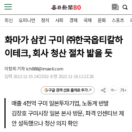
최신
오피니언
정치
사회
경제
국제
문화
스포츠
화마가 삼킨 구미 ㈜한국옵티칼하
이테크, 회사 청산 절차 밟을 듯
이창희 기자
lch888@imaeil.com
입력 2022-11-15 14:15:02 수정 2022-11-16 11:13:28
구글 검색 선호 출처로 추가
매출 4천억 구미 일본투자기업, 노동계 반발
김장호 구미시장 일본 본사 방문, 파격 인센티브 제
안 설득했으나 청산 의지 확인