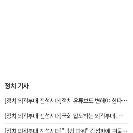
정치 기사
[정치 외곽부대 전성시대]정치 유튜브도 변해야 한다 "화합과 존중"
[정치 외곽부대 전성시대]국회 압도하는 외곽부대, 목소리 왜 커지나?
[정치 외곽부대 전성시대]"막강 파워" 강성파에 휘둘리는 여야 …"이슈 메이킹" 커지는 변방의 북소리