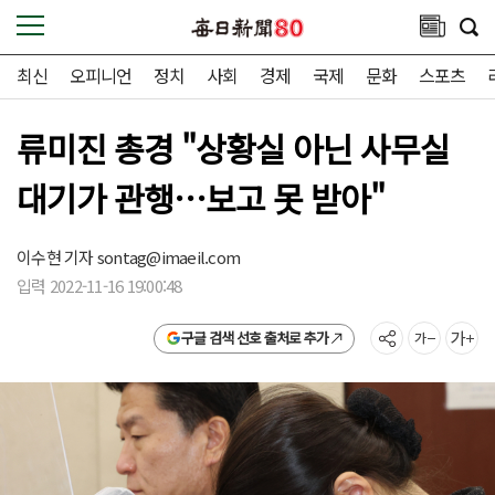
최신
오피니언
정치
사회
경제
국제
문화
스포츠
류미진 총경 "상황실 아닌 사무실
대기가 관행…보고 못 받아"
이수현 기자
sontag@imaeil.com
입력 2022-11-16 19:00:48
구글 검색 선호 출처로 추가