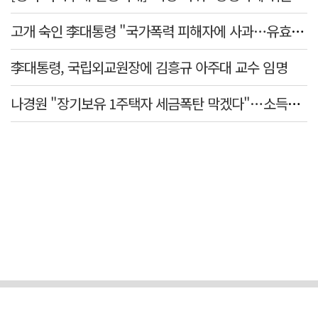
고개 숙인 李대통령 "국가폭력 피해자에 사과…유효기간 없는 책임"
李대통령, 국립외교원장에 김흥규 아주대 교수 임명
나경원 "장기보유 1주택자 세금폭탄 막겠다"…소득세법 개정안 발의