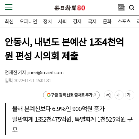
최신
오피니언
정치
사회
경제
국제
문화
스포츠
안동시, 내년도 본예산 1조4천억
원 편성 시의회 제출
엄재진 기자
jinee@imaeil.com
입력 2022-11-21 15:01:31
구글 검색 선호 출처로 추가
올해 본예산보다 6.9%인 900억원 증가
일반회계 1조2천475억원, 특별회계 1천525억원 규
모