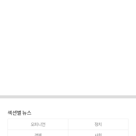
섹션별 뉴스
오피니언
정치
경제
사회