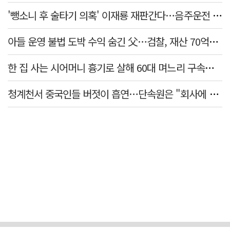
'뺑소니 후 술타기 의혹' 이재룡 재판간다…음주운전 혐의 제외
아들 운영 불법 도박 수익 숨긴 父…검찰, 재산 70억원 몰수
한 집 사는 시어머니 흉기로 살해 60대 며느리 구속…범행 동기는
청계천서 중국인들 버젓이 흡연…단속원은 "회사에 알려라" 딴청