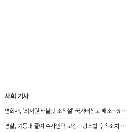
사회 기사
변희재, '최서원 태블릿 조작설' 국가배상도 패소…5천만원 청구 기각
경찰, 기동대 줄여 수사인력 보강…형소법 후속조치 본격화