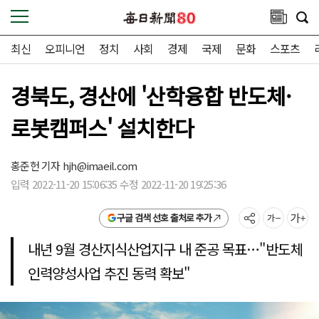
최신
오피니언
정치
사회
경제
국제
문화
스포츠
경북도, 경산에 '산학융합 반도체·
로봇캠퍼스' 설치한다
홍준헌 기자
hjh@imaeil.com
입력 2022-11-20 15:06:35 수정 2022-11-20 19:25:36
구글 검색 선호 출처로 추가
내년 9월 경산지식산업지구 내 준공 목표…"반도체
인력양성사업 추진 동력 확보"