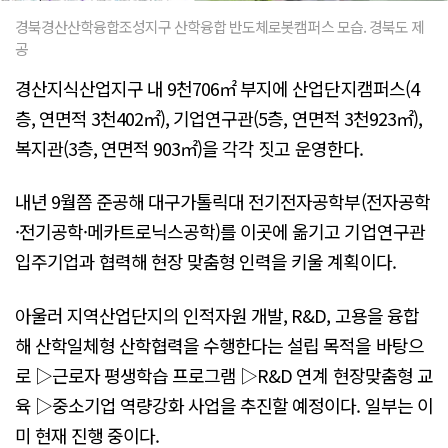
경북경산산학융합조성지구 산학융합 반도체로봇캠퍼스 모습. 경북도 제
공
경산지식산업지구 내 9천706㎡ 부지에 산업단지캠퍼스(4
층, 연면적 3천402㎡), 기업연구관(5층, 연면적 3천923㎡),
복지관(3층, 연면적 903㎡)을 각각 짓고 운영한다.
내년 9월쯤 준공해 대구가톨릭대 전기전자공학부(전자공학
·전기공학·메카트로닉스공학)를 이곳에 옮기고 기업연구관
입주기업과 협력해 현장 맞춤형 인력을 키울 계획이다.
아울러 지역산업단지의 인적자원 개발, R&D, 고용을 융합
해 산학일체형 산학협력을 수행한다는 설립 목적을 바탕으
로 ▷근로자 평생학습 프로그램 ▷R&D 연계 현장맞춤형 교
육 ▷중소기업 역량강화 사업을 추진할 예정이다. 일부는 이
미 현재 진행 중이다.