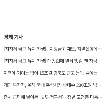
경제 기사
[지자체 금고 유치 전쟁] "지방금고 제도, 지역은행에 불리"
[지자체 금고 유치 전쟁] 대형銀에 열쇠 뺏길 땐 자금 역외 유출→재투자 선순환 붕괴
지역에 기여는 없이 15조원 경북도 금고 눈독 들이는 대형銀
개인 투자자, 올해 국내 주식시장 순매수 200조원 넘었다
증시 급락에 날아든 '빚투 청구서'…청년·고령층 마통 연체↑