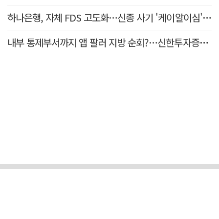
하나은행, 자체 FDS 고도화…신종 사기 '케이알이심' 예방
내부 통제부서까지 앱 팔러 지방 순회?…신한투자증권의 도 넘은 '슈퍼SOL' 쥐어짜기