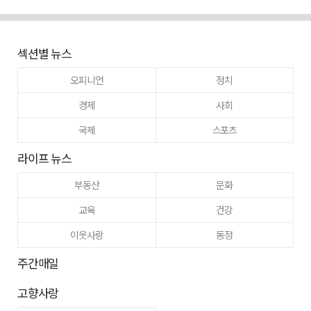
섹션별 뉴스
오피니언
정치
경제
사회
국제
스포츠
라이프 뉴스
부동산
문화
교육
건강
이웃사랑
동정
주간매일
고향사랑