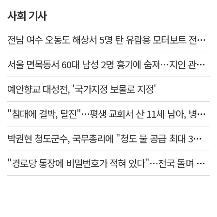
사회 기사
전남 여수 오동도 해상서 5명 탄 유람용 모터보트 전복…2명 숨져
서울 면목동서 60대 남성 2명 흉기에 숨져…지인 관계로 추정
예안향교 대성전, '국가지정 보물로 지정'
"침대에 결박, 탈진"…평생 교회서 산 11세 남아, 병원 이송 끝 숨져
박권현 청도군수, 국무총리에 "청도 물 공급 최대 3만t 늘려달라"
"경로당 통장에 비밀번호가 적혀 있다"…전국 돌며 경로당 13곳 턴 30대 구속