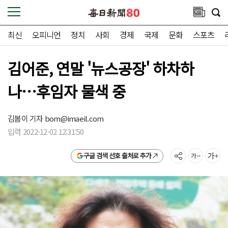
최신
오피니언
정치
사회
경제
국제
문화
스포츠
김어준, 연말 '뉴스공장' 하차하
나…후임자 물색 중
김봄이 기자
bom@imaeil.com
입력 2022-12-02 12:31:50
구글 검색 선호 출처로 추가