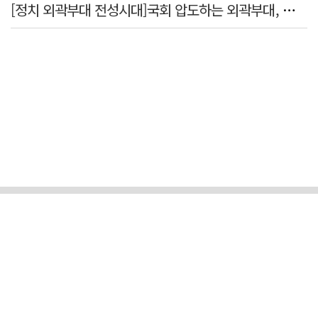
[정치 외곽부대 전성시대]국회 압도하는 외곽부대, 목소리 왜 커지나?