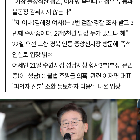
"가장 몰상식한 정권, 이재명 죽인다고 정부 무능과
불공정 감춰지지 않는다"
"제 아내(김혜경 여사)는 2번 검찰·경찰 조사 받고 3
번째 수사중이다. 2만6천원 밥값 누가 냈느냐 해"
22일 오전 고향 경북 안동 중앙신시장 방문해 즉석
연설로 입장 밝혀
어제인 21일 수원지검 성남지청 형사3부(부장 유민
종)이 '성남FC 불법 후원금 의혹' 관련 이재명 대표
'피의자 신분' 소환 통보하자 다음날 나온 입장