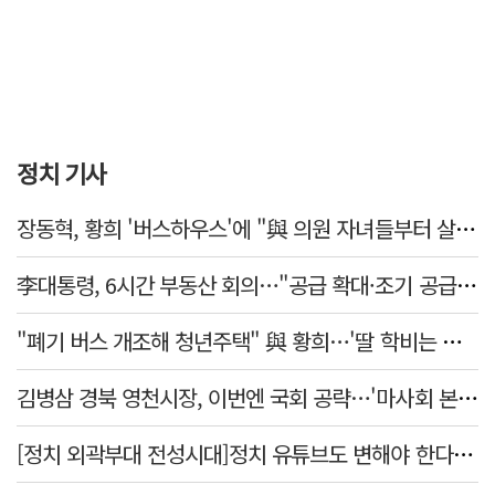
정치 기사
장동혁, 황희 '버스하우스'에 "與 의원 자녀들부터 살아보면 어떨까?"
李대통령, 6시간 부동산 회의…"공급 확대·조기 공급 과감히 실천"
"폐기 버스 개조해 청년주택" 與 황희…'딸 학비는 年 4200만원'
김병삼 경북 영천시장, 이번엔 국회 공략…'마사회 본사 이전·광역교통망 확충' 요청
[정치 외곽부대 전성시대]정치 유튜브도 변해야 한다 "화합과 존중"