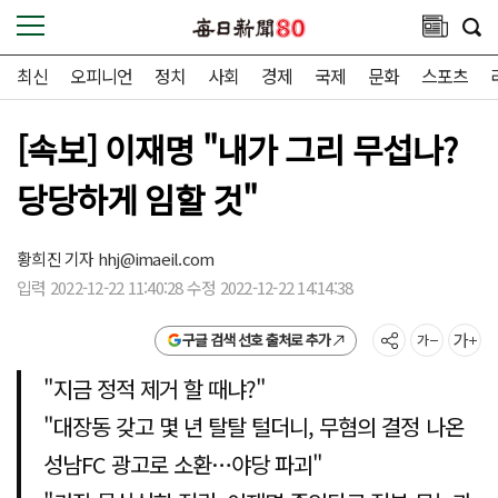
최신
오피니언
정치
사회
경제
국제
문화
스포츠
[속보] 이재명 "내가 그리 무섭나?
당당하게 임할 것"
황희진 기자
hhj@imaeil.com
입력 2022-12-22 11:40:28 수정 2022-12-22 14:14:38
구글 검색 선호 출처로 추가
"지금 정적 제거 할 때냐?"
"대장동 갖고 몇 년 탈탈 털더니, 무혐의 결정 나온
성남FC 광고로 소환…야당 파괴"