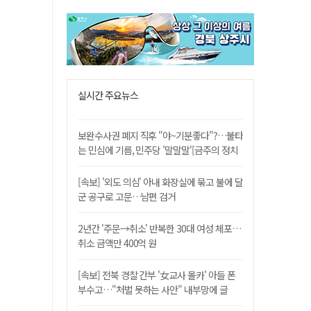
실시간 주요뉴스
보완수사권 폐지 직후 "야~기분좋다"?…불타
는 민심에 기름, 민주당 '말말말'[금주의 정치
舌전]
[속보] '외도 의심' 아내 화장실에 묶고 불에 달
군 공구로 고문…남편 검거
2년간 '주문→취소' 반복한 30대 여성 체포…
취소 금액만 400억 원
[속보] 전북 경찰 간부 '女교사 몰카' 아들 폰
부수고…"처벌 못하는 사안" 내부망에 글