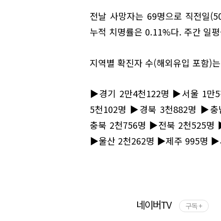
전날 사망자는 69명으로 직전일(50
누적 치명률은 0.11%다. 주간 일
지역별 확진자 수(해외유입 포함)는
▶경기 2만4천122명 ▶서울 1만5
5천102명 ▶경북 3천882명 ▶충
충북 2천756명 ▶전북 2천525명 
▶울산 2천262명 ▶제주 995명 ▶
네이버TV
구독 +