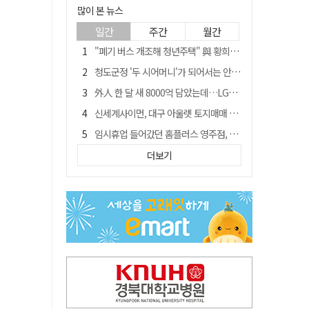
많이 본 뉴스
일간
주간
월간
"폐기 버스 개조해 청년주택" 與 황희…'딸 학비는 年 4200만원'
청도군정 '두 시어머니'가 되어서는 안된다
外人 한 달 새 8000억 담았는데…LG이노텍 목표주가는 왜 엇갈릴까
신세계사이먼, 대구 아울렛 토지매매 계약 체결… 사업 본궤도
임시휴업 들어갔던 홈플러스 영주점, 7일 영업 재개…지하 1층만 운영
이의준 전 경북도 새마을봉사과장, 제28대 울릉군 부군수 취임
더보기
SK하이닉스, 주당 375원 분기 배당 공시…"3분기 중 주주환원 방안 확정"
전북 경찰 간부 '女교사 몰카' 아들 폰 부수고…"처벌 못하는 사안" 내부망에 글
"상법개정해도 주주가 '봉'"…하이닉스 솔리다임 상장설에 술렁[개미와글와글]
노태악 출장에 부인 별도 일정 수행 직원도…보고서엔 '공식일정 참석'