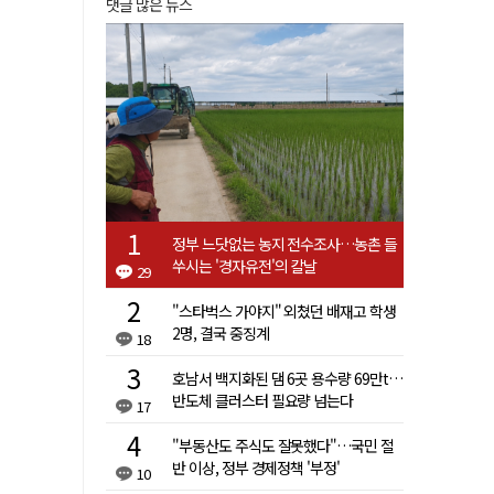
댓글 많은 뉴스
정부 느닷없는 농지 전수조사…농촌 들
쑤시는 '경자유전'의 칼날
29
"스타벅스 가야지" 외쳤던 배재고 학생
2명, 결국 중징계
18
호남서 백지화된 댐 6곳 용수량 69만t…
반도체 클러스터 필요량 넘는다
17
"부동산도 주식도 잘못했다"…국민 절
반 이상, 정부 경제정책 '부정'
10