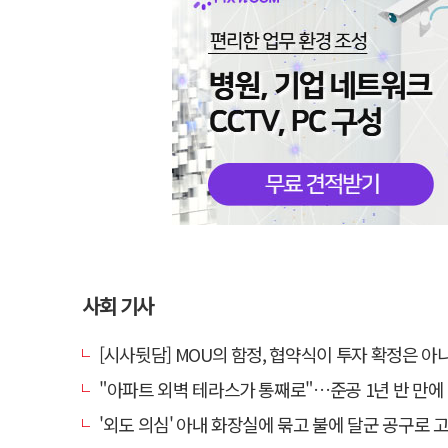
사회 기사
[시사뒷담] MOU의 함정, 협약식이 투자 확정은 아
"아파트 외벽 테라스가 통째로"…준공 1년 반 만에 '아찔
'외도 의심' 아내 화장실에 묶고 불에 달군 공구로 고문…남