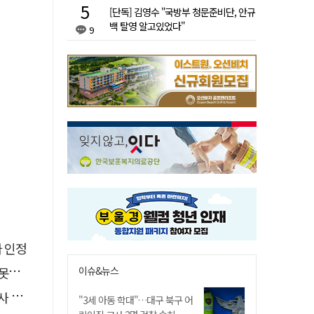
[단독] 김영수 "국방부 청문준비단, 안규
백 탈영 알고있었다"
9
자 인정
이슈&뉴스
 글
요청
"3세 아동 학대"…대구 북구 어