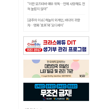
"이란 모즈타바 매우 위독…언제 사망해도 전
혀 놀랍지 않아"
[금주의 이슈] 하늘의 외계인, 바다의 귀향
자…영화 '호프'와 '오디세이'