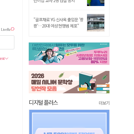
린이집 교사 2명 검찰 송치
"골프채로 YG 신사옥 출입문 '쾅
쾅'…20대 여성 현행범 체포"
디지털 플러스
더보기