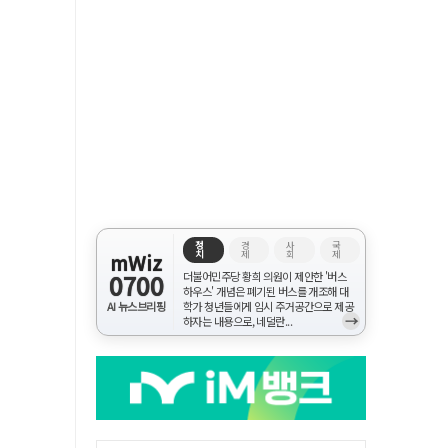
정
경
사
국
치
제
회
제
mWiz
0700
더불어민주당 황희 의원이 제안한 '버스
하우스' 개념은 폐기된 버스를 개조해 대
AI 뉴스브리핑
학가 청년들에게 임시 주거공간으로 제공
→
하자는 내용으로, 네덜란...