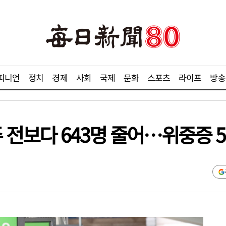
피니언
정치
경제
사회
국제
문화
스포츠
라이프
방송
주 전보다 643명 줄어…위중증 5