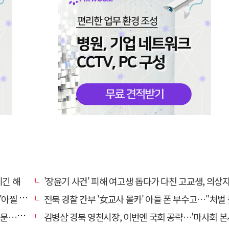
니긴 해
'장윤기 사건' 피해 여고생 돕다가 다친 고교생, 의상
 사고'
전북 경찰 간부 '女교사 몰카' 아들 폰 부수고…"처벌 못하는 사안" 내부망에
편 검거
김병삼 경북 영천시장, 이번엔 국회 공략…'마사회 본사 이전·광역교통망 확충' 