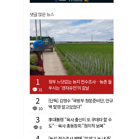
댓글 많은 뉴스
정부 느닷없는 농지 전수조사…농촌 들
쑤시는 '경자유전'의 칼날
31
[단독] 김영수 "국방부 청문준비단, 안규
백 탈영 알고있었다"
10
李대통령 "육사 출신이 또 쿠데타 할 수
도"…육사 총동창회 "정치적 보복"
8
[농지 전수조사 폐해] '쌀 받고 논 내 준'