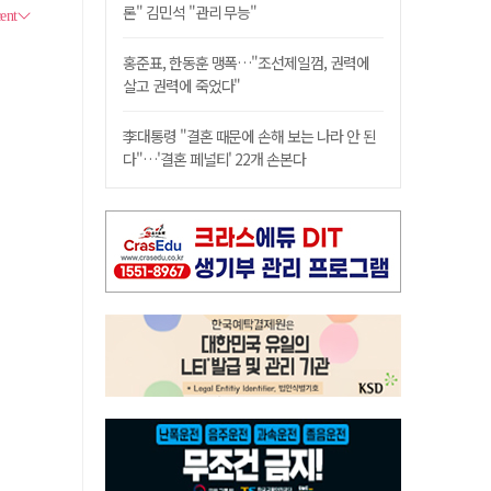
론" 김민석 "관리 무능"
홍준표, 한동훈 맹폭…"조선제일껌, 권력에
살고 권력에 죽었다"
李대통령 "결혼 때문에 손해 보는 나라 안 된
다"…'결혼 페널티' 22개 손본다