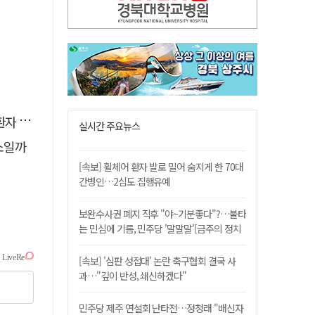
 살려
실시간 주요뉴스
소일까
[속보] 휠체어 환자 발로 밀어 숨지게 한 70대
간병인…2심도 집행유예
보완수사권 폐지 직후 "야~기분좋다"?…불타
는 민심에 기름, 민주당 '말말말'[금주의 정치
舌전]
[속보] '심판 성접대' 논란 축구협회 결국 사
과…"깊이 반성, 쇄신하겠다"
민주당 제주 연설회 난타전…정청래 "배신자