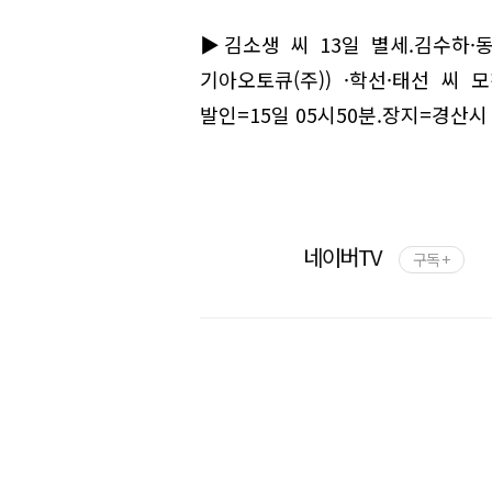
▶김소생 씨 13일 별세.김수하·
기아오토큐(주)) ·학선·태선 씨 
발인=15일 05시50분.장지=경산
네이버TV
구독 +