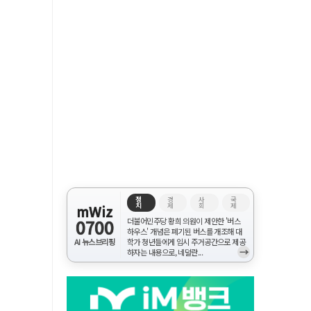
정
경
사
국
치
제
회
제
mWiz
0700
더불어민주당 황희 의원이 제안한 '버스
하우스' 개념은 폐기된 버스를 개조해 대
AI 뉴스브리핑
학가 청년들에게 임시 주거공간으로 제공
→
하자는 내용으로, 네덜란...