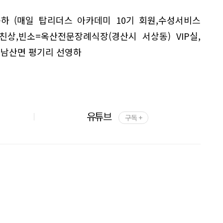
동하 (매일 탑리더스 아카데미 10기 회원,수성서비스
모친상,빈소=옥산전문장례식장(경산시 서상동) VIP실,
시 남산면 평기리 선영하
유튜브
구독 +