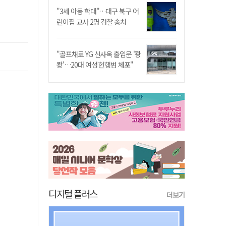
"3세 아동 학대"…대구 북구 어
린이집 교사 2명 검찰 송치
"골프채로 YG 신사옥 출입문 '쾅
쾅'…20대 여성 현행범 체포"
디지털 플러스
더보기