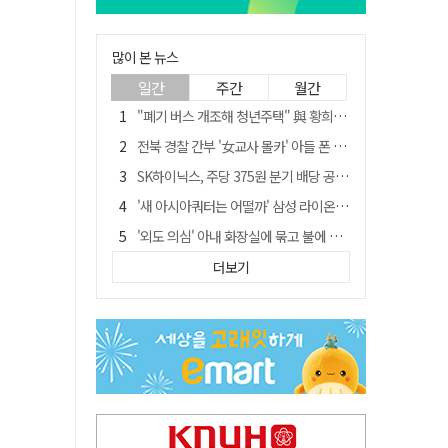
많이 본 뉴스
일간
주간
월간
"폐기 버스 개조해 청년주택" 與 황희…'딸 학비는 年 4200만원'
전북 경찰 간부 '女교사 몰카' 아들 폰 부수고…"처벌 못하는 사안" 내부망에 글
SK하이닉스, 주당 375원 분기 배당 공시…"3분기 중 주주환원 방안 확정"
'새 아시아쿼터는 어떨까' 삼성 라이온즈, 새 얼굴 투수 미야모리 영입
'외도 의심' 아내 화장실에 묶고 불에 달군 공구로 고문…남편 검거
박권현 청도군수, '햇빛 연금 사업' 공약 시동걸어
더보기
김병삼 경북 영천시장, 이번엔 국회 공략…'마사회 본사 이전·광역교통망 확충' 요청
봉화서 주택 에어컨 실외기에서 시작된 불… 주택 화재로 번져
"3세 아동 학대"…대구 북구 국공립어린이집 교사 2명 검찰 송치
경찰, 9월 초부터 상피제 전격 실시…가족 사건 수사 못해