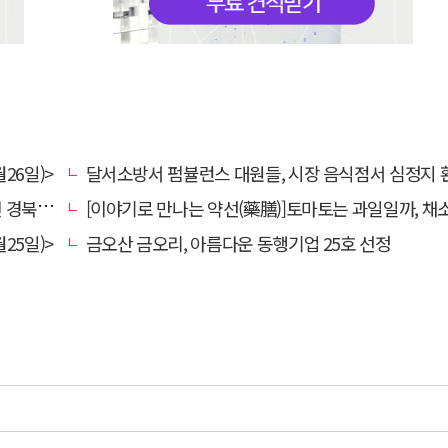
26일)>
달서소방서 펌뷸런스 대원들, 시장 음식점서 심정지 환자 생명
대 총장
[이야기로 만나는 약선(藥膳)]토마토는 과일일까, 채
25일)>
금오산 금오리, 아름다운 동행기업 25호 선정