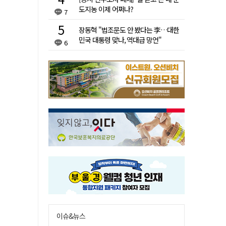
도지농 이제 어쩌나?
7
장동혁 "법조문도 안 봤다는 李…대한
민국 대통령 맞나, 역대급 망언"
6
이슈&뉴스