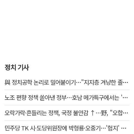
정치 기사
與 정치공학 논리로 밀어붙이기…"지지층 겨냥한 졸속 포퓰리즘 정책"
노조 편향 정책 쏟아낸 정부…호남 메가특구에서는 '반노조'?
오락가락·흔들리는 정책, 국정 불안감 ↑…野, "오합지졸"
민주당 TK 시·도당위원장에 박형룡·오중기…'험지' 총선 이끈다