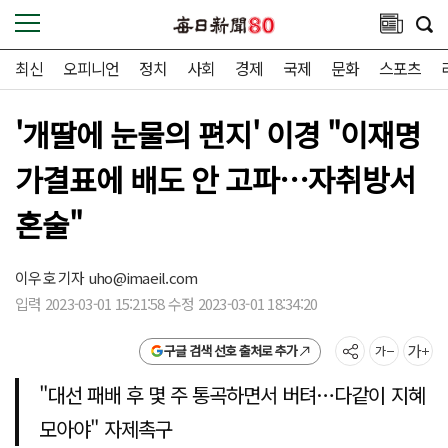
최신
오피니언
정치
사회
경제
국제
문화
스포츠
'개딸에 눈물의 편지' 이경 "이재명
가결표에 배도 안 고파…자취방서
혼술"
이우호 기자
uho@imaeil.com
입력 2023-03-01 15:21:58 수정 2023-03-01 18:34:20
구글 검색 선호 출처로 추가
"대선 패배 후 몇 주 통곡하면서 버텨…다같이 지혜
모아야" 자제촉구