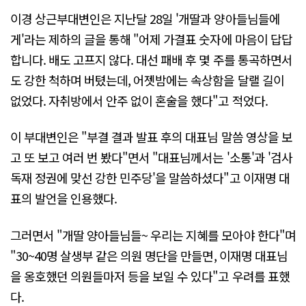
이경 상근부대변인은 지난달 28일 '개딸과 양아들님들에
게'라는 제하의 글을 통해 "어제 가결표 숫자에 마음이 답답
합니다. 배도 고프지 않다. 대선 패배 후 몇 주를 통곡하면서
도 강한 척하며 버텼는데, 어젯밤에는 속상함을 달랠 길이
없었다. 자취방에서 안주 없이 혼술을 했다"고 적었다.
이 부대변인은 "부결 결과 발표 후의 대표님 말씀 영상을 보
고 또 보고 여러 번 봤다"면서 "대표님께서는 '소통'과 '검사
독재 정권에 맞선 강한 민주당'을 말씀하셨다"고 이재명 대
표의 발언을 인용했다.
그러면서 "개딸 양아들님들~ 우리는 지혜를 모아야 한다"며
"30~40명 살생부 같은 의원 명단을 만들면, 이재명 대표님
을 옹호했던 의원들마저 등을 보일 수 있다"고 우려를 표했
다.