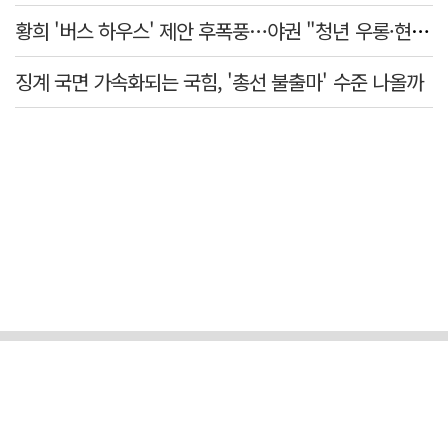
황희 '버스 하우스' 제안 후폭풍…야권 "청년 우롱·현실 괴리" 총공세
징계 국면 가속화되는 국힘, '총선 불출마' 수준 나올까