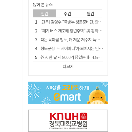
많이 본 뉴스
일간
주간
월간
[단독] 김영수 "국방부 청문준비단, 안규백 탈영 알고있었다"
"폐기 버스 개조해 청년주택" 與 황희…'딸 학비는 年 4200만원'
타는 목마름 청도, 해 저문 저수지 둑에 군수가 서 있었다
청도군정 '두 시어머니'가 되어서는 안된다
外人 한 달 새 8000억 담았는데…LG이노텍 목표주가는 왜 엇갈릴까
임시휴업 들어갔던 홈플러스 영주점, 7일 영업 재개…지하 1층만 운영
더보기
신세계사이먼, 대구 아울렛 토지매매 계약 체결… 사업 본궤도
SK하이닉스, 주당 375원 분기 배당 공시…"3분기 중 주주환원 방안 확정"
이의준 전 경북도 새마을봉사과장, 제28대 울릉군 부군수 취임
"상법개정해도 주주가 '봉'"…하이닉스 솔리다임 상장설에 술렁[개미와글와글]