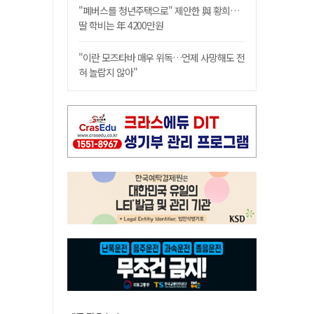
"폐버스를 청년주택으로" 제안한 與 황희…
딸 학비는 年 4200만원
"이란 모즈타바 매우 위독…언제 사망해도 전
혀 놀랍지 않아"