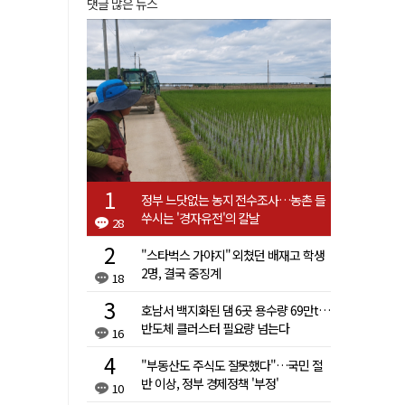
댓글 많은 뉴스
정부 느닷없는 농지 전수조사…농촌 들
쑤시는 '경자유전'의 칼날
28
"스타벅스 가야지" 외쳤던 배재고 학생
2명, 결국 중징계
18
호남서 백지화된 댐 6곳 용수량 69만t…
반도체 클러스터 필요량 넘는다
16
"부동산도 주식도 잘못했다"…국민 절
반 이상, 정부 경제정책 '부정'
10