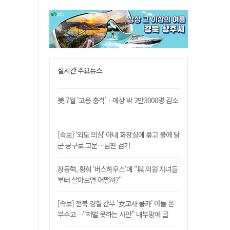
실시간 주요뉴스
美 7월 '고용 충격'…예상 밖 2만3000명 감소
[속보] '외도 의심' 아내 화장실에 묶고 불에 달
군 공구로 고문…남편 검거
장동혁, 황희 '버스하우스'에 "與 의원 자녀들
부터 살아보면 어떨까?"
[속보] 전북 경찰 간부 '女교사 몰카' 아들 폰
부수고…"처벌 못하는 사안" 내부망에 글