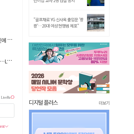
린이집 교사 2명 검찰 송치
"골프채로 YG 신사옥 출입문 '쾅
쾅'…20대 여성 현행범 체포"
'뚝'
 지원
디지털 플러스
더보기