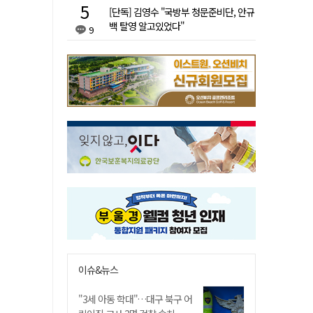
[단독] 김영수 "국방부 청문준비단, 안규
백 탈영 알고있었다"
9
이슈&뉴스
"3세 아동 학대"…대구 북구 어