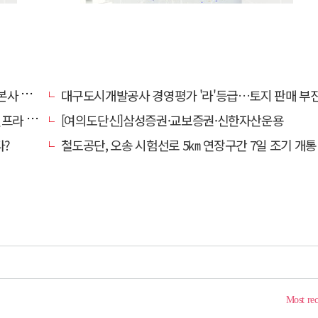
' 요청
대구도시개발공사 경영평가 '라'등급…토지 판매 부진에 1년 만에 두 단계 
내 가동
[여의도단신]삼성증권·교보증권·신한자산운용
다?
철도공단, 오송 시험선로 5㎞ 연장구간 7일 조기 개통…LA 메트로 사업