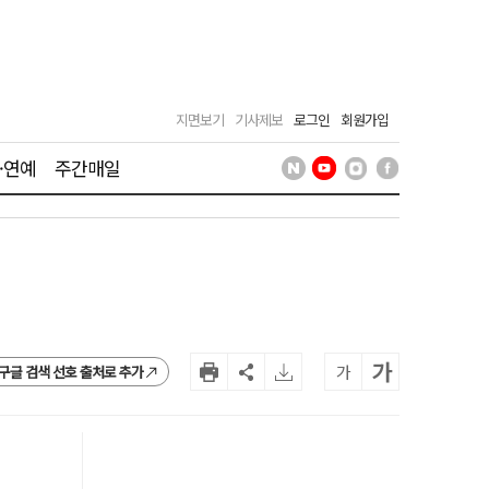
지면보기
기사제보
로그인
회원가입
·연예
주간매일
가
가
구글 검색 선호 출처로 추가