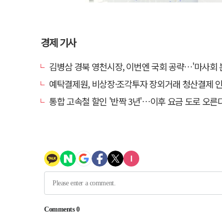
경제 기사
김병삼 경북 영천시장, 이번엔 국회 공략…'마사회 본사 이전·광역교통망 확충
예탁결제원, 비상장·조각투자 장외거래 청산결제 인프라 구축 착수…연
통합 고속철 할인 '반짝 3년'…이후 요금 도로 오른